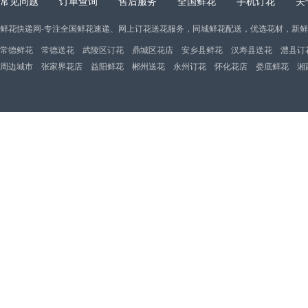
常见问题
订单查询
售后服务
全国鲜花
手机订花
关
鲜花快递网-专注全国鲜花速递、网上订花送花服务，同城鲜花配送，优选花材，新
常德鲜花
常德送花
武陵区订花
鼎城区花店
安乡县鲜花
汉寿县送花
澧县订
周边城市
张家界花店
益阳鲜花
郴州送花
永州订花
怀化花店
娄底鲜花
湘