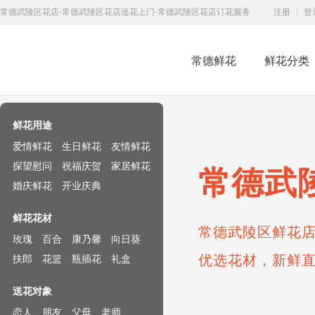
常德武陵区花店-常德武陵区花店送花上门-常德武陵区花店订花服务
注册
|
登
常德鲜花
鲜花分类
鲜花速递网
鲜花用途
爱情鲜花
生日鲜花
友情鲜花
探望慰问
祝福庆贺
家居鲜花
常德武
婚庆鲜花
开业庆典
鲜花花材
常德武陵区鲜花店
玫瑰
百合
康乃馨
向日葵
优选花材，新鲜
扶郎
花篮
瓶插花
礼盒
送花对象
恋人
朋友
父母
老师