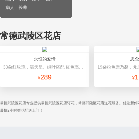
病人
长辈
常德武陵区花店
永恒的爱情
思念
33朵红玫瑰，满天星、绿叶搭配 红色高档包装
289
1
¥
¥
常德武陵区花店专业提供常德武陵区花店订花，常德武陵区花店送花服务。优选新鲜
最快2小时鲜花配送上门！