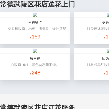
常德武陵区花店送花上门
幸福等待
蓝色
11朵香槟玫瑰，桔梗、满天星、绿叶搭配
11朵碎冰蓝玫
159
1
¥
¥
愿幸福
因为
白玫瑰19枝，紫色勿忘我围绕。
11枝精品红玫
248
1
¥
¥
常德武陵区花店订花服务