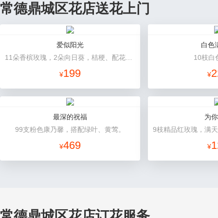
常德鼎城区花店送花上门
爱似阳光
白色
11朵香槟玫瑰，2朵向日葵，桔梗、配花、绿叶搭配
10枝白
199
2
¥
¥
最深的祝福
为你
99支粉色康乃馨，搭配绿叶、黄莺。
469
1
¥
¥
常德鼎城区花店订花服务