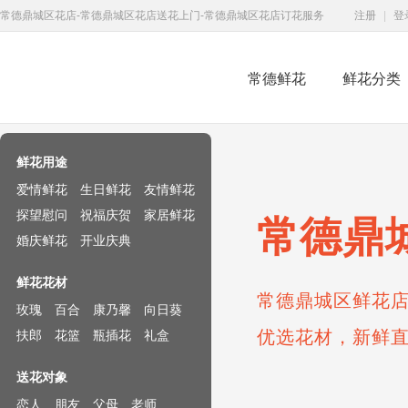
常德鼎城区花店-常德鼎城区花店送花上门-常德鼎城区花店订花服务
注册
|
登
常德鲜花
鲜花分类
鲜花速递网
鲜花用途
爱情鲜花
生日鲜花
友情鲜花
探望慰问
祝福庆贺
家居鲜花
常德鼎
婚庆鲜花
开业庆典
鲜花花材
常德鼎城区鲜花店
玫瑰
百合
康乃馨
向日葵
优选花材，新鲜
扶郎
花篮
瓶插花
礼盒
送花对象
恋人
朋友
父母
老师