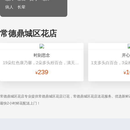
病人
长辈
常德鼎城区花店
时刻思念
开心
19朵红色康乃馨，2朵多头粉百合，满天星、绿叶搭配 灰色高档包装
239
1
¥
¥
常德鼎城区花店专业提供常德鼎城区花店订花，常德鼎城区花店送花服务。优选新鲜
最快2小时鲜花配送上门！