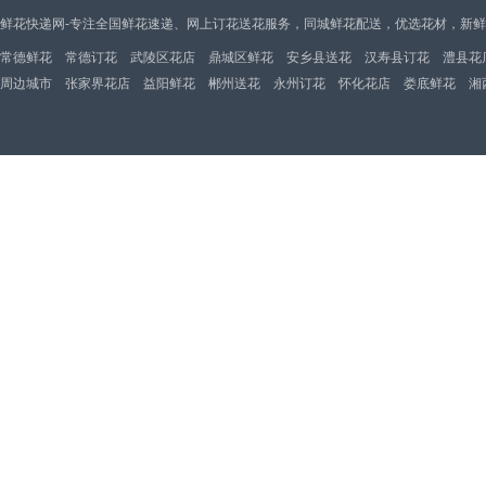
鲜花快递网-专注全国鲜花速递、网上订花送花服务，同城鲜花配送，优选花材，新
常德鲜花
常德订花
武陵区花店
鼎城区鲜花
安乡县送花
汉寿县订花
澧县花
周边城市
张家界花店
益阳鲜花
郴州送花
永州订花
怀化花店
娄底鲜花
湘