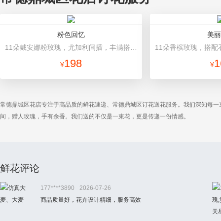
粉色回忆
美丽
11朵戴安娜粉玫瑰，尤加利间插，丰满搭配绿叶 粉色牛皮纸扇形包装，玻璃纸包裹，粉红缎带束扎，粉色礼盒。礼盒款式和颜色以当地市场为准。
198
1
¥
¥
常德鼎城区花店专注于高品质的鲜花速递、常德鼎城区订花送花服务。我们深知每一
间，赠人玫瑰，手有余香。我们送的不仅是一束花，更是传递一份情感。
鲜花评论
177****3890
2026-07-26
商品质量好，花卉设计精细，服务高效