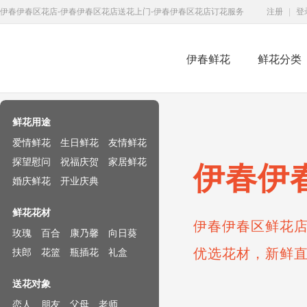
伊春伊春区花店-伊春伊春区花店送花上门-伊春伊春区花店订花服务
注册
|
登
伊春鲜花
鲜花分类
鲜花速递网
鲜花用途
爱情鲜花
生日鲜花
友情鲜花
探望慰问
祝福庆贺
家居鲜花
伊春伊
婚庆鲜花
开业庆典
鲜花花材
伊春伊春区鲜花店
玫瑰
百合
康乃馨
向日葵
优选花材，新鲜
扶郎
花篮
瓶插花
礼盒
送花对象
恋人
朋友
父母
老师