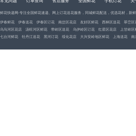
常见问题
订单查询
售后服务
全国鲜花
手机订花
关
鲜花快递网-专注全国鲜花速递、网上订花送花服务，同城鲜花配送，优选花材，新
伊春鲜花
伊春送花
伊春区订花
南岔区花店
友好区鲜花
西林区送花
翠峦区
乌马河区花店
汤旺河区鲜花
带岭区送花
乌伊岭区订花
红星区花店
上甘岭区
七台河鲜花
牡丹江送花
黑河订花
绥化花店
大兴安岭地区鲜花
上海送花
南