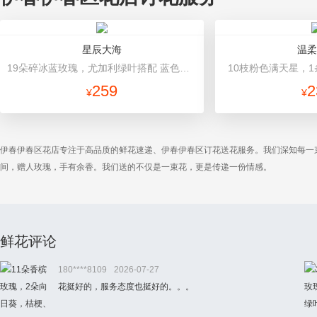
星辰大海
温柔
19朵碎冰蓝玫瑰，尤加利绿叶搭配 蓝色高档包装
10枝粉色满天星，1
259
2
¥
¥
伊春伊春区花店专注于高品质的鲜花速递、伊春伊春区订花送花服务。我们深知每一
间，赠人玫瑰，手有余香。我们送的不仅是一束花，更是传递一份情感。
鲜花评论
180****8109
2026-07-27
花挺好的，服务态度也挺好的。。。