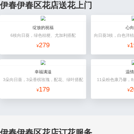
伊春伊春区花店送花上门
绽放的祝福
心向
6枝向日葵，绿色桔梗、尤加利搭配
279
1
¥
¥
幸福满溢
温情
3朵向日葵，3朵香槟玫瑰，配花、绿叶搭配
11朵粉色康乃馨，
179
2
¥
¥
伊春伊春区花店订花服务