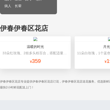
病人
长辈
伊春伊春区花店
温暖的时光
月光
33朵红玫瑰、2枝多头粉百合，搭配适量黄莺草、栀子叶间插。 咖啡色瓦楞纸（或平面纸替代），白色网纱圆形包装，咖啡色缎带蝴蝶结束扎。
359
1
¥
¥
伊春伊春区花店专业提供伊春伊春区花店订花，伊春伊春区花店送花服务。优选新鲜
最快2小时鲜花配送上门！