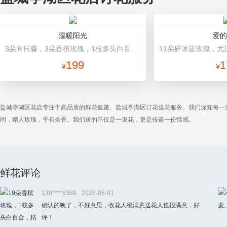
温暖阳光
爱的
3朵向日葵，3朵香槟玫瑰，1枝多头白百合，配花、配草搭配 香槟色高档包装
199
1
¥
¥
盐城亭湖区花店专注于高品质的鲜花速递、盐城亭湖区订花送花服务。我们深知每一
间，赠人玫瑰，手有余香。我们送的不仅是一束花，更是传递一份情感。
鲜花评论
130****6389
2026-08-01
确认的晚了，不好意思，收花人很满意送花人也很满意，好
评！