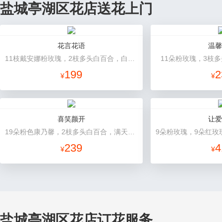
盐城亭湖区花店送花上门
花言花语
温馨
11枝戴安娜粉玫瑰，2枝多头白百合，白色相思梅、栀子叶搭配
11朵粉玫瑰，3枝
199
2
¥
¥
喜笑颜开
让爱
19朵粉色康乃馨，2枝多头白百合，满天星、绿叶搭配
239
4
¥
¥
盐城亭湖区花店订花服务