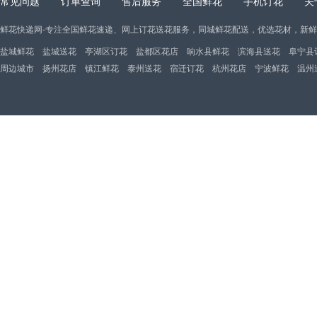
常见问题
订单查询
售后服务
全国鲜花
手机订花
关
鲜花快递网-专注全国鲜花速递、网上订花送花服务，同城鲜花配送，优选花材，新
盐城鲜花
盐城送花
亭湖区订花
盐都区花店
响水县鲜花
滨海县送花
阜宁县
周边城市
扬州花店
镇江鲜花
泰州送花
宿迁订花
杭州花店
宁波鲜花
温州