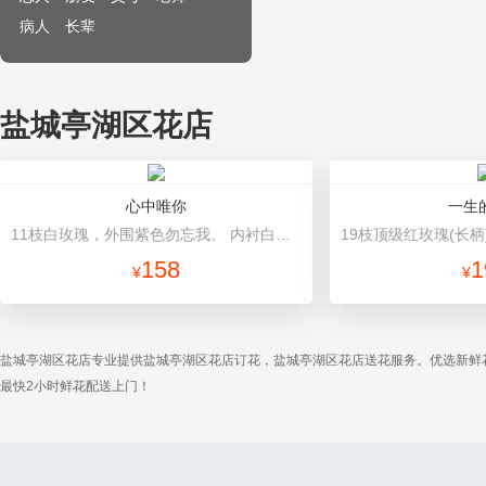
病人
长辈
盐城亭湖区花店
心中唯你
一生
11枝白玫瑰，外围紫色勿忘我。 内衬白色皱纹纸，外层蓝色皱纹纸包装圆形花束。蓝色丝带打结。
158
1
¥
¥
盐城亭湖区花店专业提供盐城亭湖区花店订花，盐城亭湖区花店送花服务。优选新鲜
最快2小时鲜花配送上门！