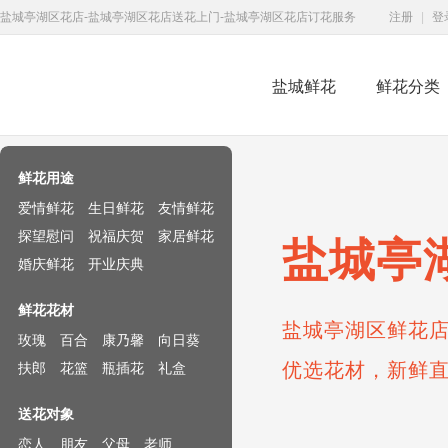
盐城亭湖区花店-盐城亭湖区花店送花上门-盐城亭湖区花店订花服务
注册
|
登
盐城鲜花
鲜花分类
鲜花速递网
鲜花用途
爱情鲜花
生日鲜花
友情鲜花
探望慰问
祝福庆贺
家居鲜花
盐城亭
婚庆鲜花
开业庆典
鲜花花材
盐城亭湖区鲜花店
玫瑰
百合
康乃馨
向日葵
优选花材，新鲜
扶郎
花篮
瓶插花
礼盒
送花对象
恋人
朋友
父母
老师