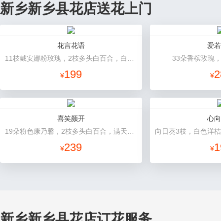
新乡新乡县花店送花上门
花言花语
爱若
11枝戴安娜粉玫瑰，2枝多头白百合，白色相思梅、栀子叶搭配
33朵香槟玫瑰
199
2
¥
¥
喜笑颜开
心向
19朵粉色康乃馨，2枝多头白百合，满天星、绿叶搭配
239
1
¥
¥
新乡新乡县花店订花服务