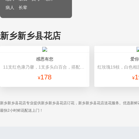
病人
长辈
新乡新乡县花店
感恩有您
爱你
11支红色康乃馨，1支多头白百合，搭配黄莺、满天星。 深蓝色硬纸包装，红色丝带束扎。
178
1
¥
¥
新乡新乡县花店专业提供新乡新乡县花店订花，新乡新乡县花店送花服务。优选新鲜
最快2小时鲜花配送上门！