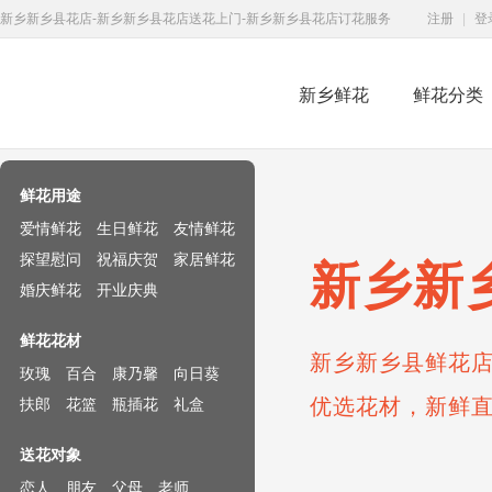
新乡新乡县花店-新乡新乡县花店送花上门-新乡新乡县花店订花服务
注册
|
登
新乡鲜花
鲜花分类
鲜花速递网
鲜花用途
爱情鲜花
生日鲜花
友情鲜花
探望慰问
祝福庆贺
家居鲜花
新乡新
婚庆鲜花
开业庆典
鲜花花材
新乡新乡县鲜花店
玫瑰
百合
康乃馨
向日葵
优选花材，新鲜
扶郎
花篮
瓶插花
礼盒
送花对象
恋人
朋友
父母
老师