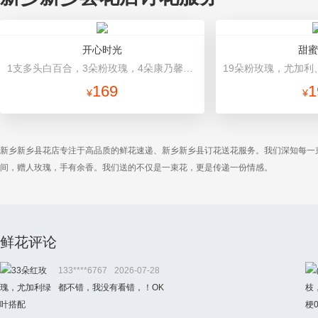
开心时光
甜蜜
1支多头白百合，3朵粉玫瑰，4朵康乃馨，桔梗、满天星、绿叶混搭 粉色高档包装
169
1
¥
¥
新乡新乡县花店专注于高品质的鲜花速递、新乡新乡县订花送花服务。我们深知每一
间，赠人玫瑰，手有余香。我们送的不仅是一束花，更是传递一份情感。
鲜花评论
133****6767
2026-07-28
都不错，我没有看错，！OK