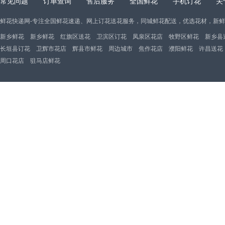
常见问题
订单查询
售后服务
全国鲜花
手机订花
关
鲜花快递网-专注全国鲜花速递、网上订花送花服务，同城鲜花配送，优选花材，新
新乡鲜花
新乡鲜花
红旗区送花
卫滨区订花
凤泉区花店
牧野区鲜花
新乡县
长垣县订花
卫辉市花店
辉县市鲜花
周边城市
焦作花店
濮阳鲜花
许昌送花
周口花店
驻马店鲜花