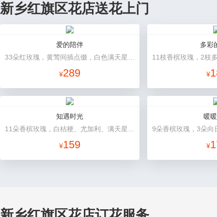
新乡红旗区花店送花上门
爱的陪伴
多彩
33朵红玫瑰，黄莺间插点缀，白色满天星外围点缀搭配
289
1
¥
¥
知遇时光
暖暖
11朵香槟玫瑰，白桔梗、尤加利、满天星间插
159
1
¥
¥
新乡红旗区花店订花服务