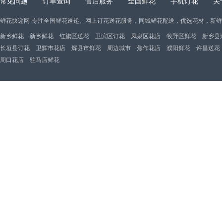
常见问题
订单查询
售后服务
全国鲜花
手机订花
关
鲜花快递网-专注全国鲜花速递、网上订花送花服务，同城鲜花配送，优选花材，新
新乡鲜花
新乡鲜花
红旗区送花
卫滨区订花
凤泉区花店
牧野区鲜花
新乡县
长垣县订花
卫辉市花店
辉县市鲜花
周边城市
焦作花店
濮阳鲜花
许昌送花
周口花店
驻马店鲜花