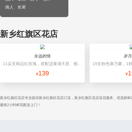
病人
长辈
新乡红旗区花店
永远的情
岁月
11朵支精品红玫瑰，搭配适量满天星、栀子叶。 内衬白色包装纸，外围深色平面纸包装，精美灰色缎带丝带束扎。
139
1
¥
¥
新乡红旗区花店专业提供新乡红旗区花店订花，新乡红旗区花店送花服务。优选新鲜
最快2小时鲜花配送上门！