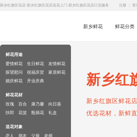
新乡红旗区花店-新乡红旗区花店送花上门-新乡红旗区花店订花服务
注册
|
登
新乡鲜花
鲜花分类
鲜花速递网
鲜花用途
爱情鲜花
生日鲜花
友情鲜花
探望慰问
祝福庆贺
家居鲜花
新乡红
婚庆鲜花
开业庆典
鲜花花材
新乡红旗区鲜花店
玫瑰
百合
康乃馨
向日葵
优选花材，新鲜
扶郎
花篮
瓶插花
礼盒
送花对象
恋人
朋友
父母
老师