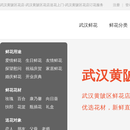
武汉黄陂区花店-武汉黄陂区花店送花上门-武汉黄陂区花店订花服务
注册
|
登
武汉鲜花
鲜花分类
鲜花速递网
鲜花用途
爱情鲜花
生日鲜花
友情鲜花
探望慰问
祝福庆贺
家居鲜花
武汉黄
婚庆鲜花
开业庆典
鲜花花材
武汉黄陂区鲜花店
玫瑰
百合
康乃馨
向日葵
优选花材，新鲜
扶郎
花篮
瓶插花
礼盒
送花对象
恋人
朋友
父母
老师