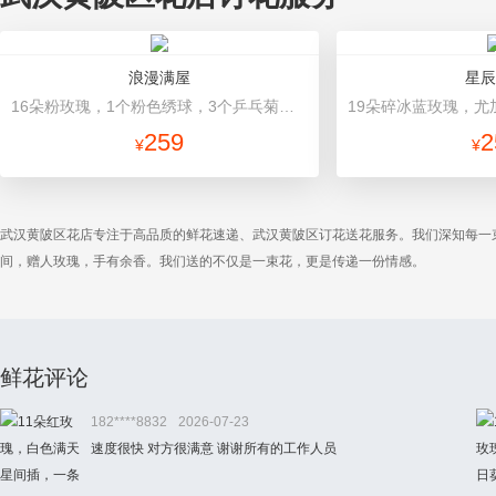
浪漫满屋
星辰
16朵粉玫瑰，1个粉色绣球，3个乒乓菊，桔梗、绿叶搭配 粉色高档包装
259
2
¥
¥
武汉黄陂区花店专注于高品质的鲜花速递、武汉黄陂区订花送花服务。我们深知每一
间，赠人玫瑰，手有余香。我们送的不仅是一束花，更是传递一份情感。
鲜花评论
182****8832
2026-07-23
速度很快 对方很满意 谢谢所有的工作人员