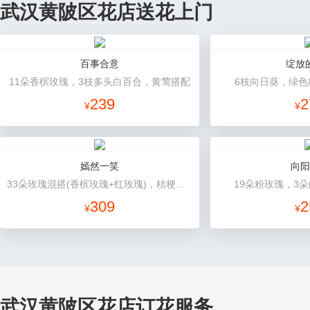
武汉黄陂区花店送花上门
百事合意
绽放
11朵香槟玫瑰，3枝多头白百合，黄莺搭配
6枝向日葵，绿色
239
2
¥
¥
嫣然一笑
向阳
33朵玫瑰混搭(香槟玫瑰+红玫瑰)，桔梗、配花、绿叶
19朵粉玫瑰，3
309
2
¥
¥
武汉黄陂区花店订花服务