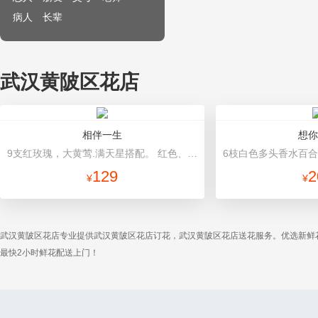
病人
长辈
武汉黄陂区花店
相伴一生
想你
9支红玫瑰，大黄莺.满天星搭配。 红色、紫色皱纹纸包装、粉色锻带打结。
129
2
¥
¥
武汉黄陂区花店专业提供武汉黄陂区花店订花，武汉黄陂区花店送花服务。优选新鲜
最快2小时鲜花配送上门！