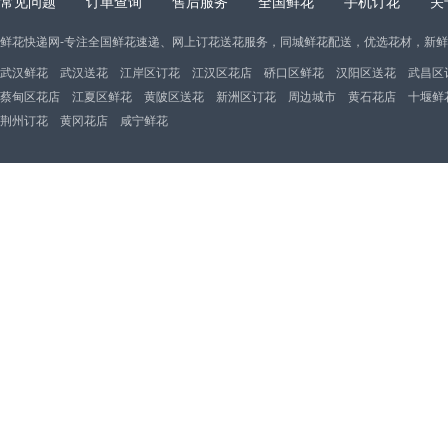
常见问题
订单查询
售后服务
全国鲜花
手机订花
关
鲜花快递网-专注全国鲜花速递、网上订花送花服务，同城鲜花配送，优选花材，新
武汉鲜花
武汉送花
江岸区订花
江汉区花店
硚口区鲜花
汉阳区送花
武昌区
蔡甸区花店
江夏区鲜花
黄陂区送花
新洲区订花
周边城市
黄石花店
十堰鲜
荆州订花
黄冈花店
咸宁鲜花