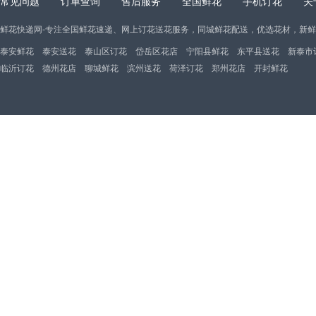
常见问题
订单查询
售后服务
全国鲜花
手机订花
关
鲜花快递网-专注全国鲜花速递、网上订花送花服务，同城鲜花配送，优选花材，新
泰安鲜花
泰安送花
泰山区订花
岱岳区花店
宁阳县鲜花
东平县送花
新泰市
临沂订花
德州花店
聊城鲜花
滨州送花
荷泽订花
郑州花店
开封鲜花