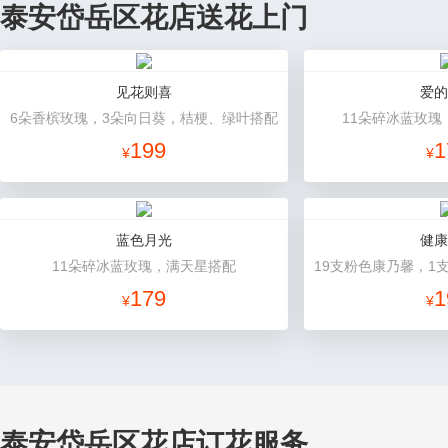
泰安岱岳区花店送花上门
见花则喜
爱的
6朵香槟玫瑰，3朵向日葵，桔梗、绿叶搭配
11朵碎冰蓝玫瑰
199
1
¥
¥
蓝色月光
健康
11朵碎冰蓝玫瑰，满天星搭配
179
1
¥
¥
泰安岱岳区花店订花服务