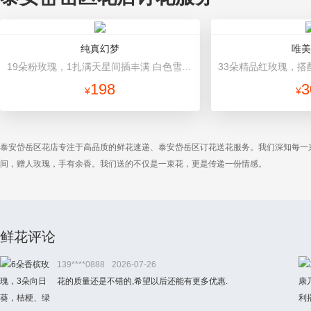
纯真幻梦
唯美
19朵粉玫瑰，1扎满天星间插丰满 白色雪梨纸内衬，粉色欧雅纸外围包装，米白色英文丝带蝴蝶结束扎
198
3
¥
¥
泰安岱岳区花店专注于高品质的鲜花速递、泰安岱岳区订花送花服务。我们深知每一
间，赠人玫瑰，手有余香。我们送的不仅是一束花，更是传递一份情感。
鲜花评论
139****0888
2026-07-26
花的质量还是不错的,希望以后还能有更多优惠.