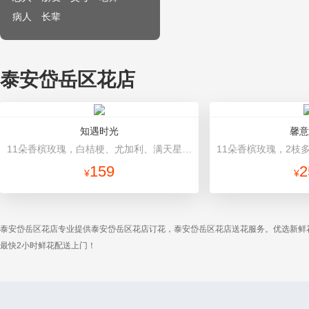
病人
长辈
泰安岱岳区花店
知遇时光
馨意
11朵香槟玫瑰，白桔梗、尤加利、满天星间插 浅绿色、浅黄色双面纸高档包装
159
2
¥
¥
泰安岱岳区花店专业提供泰安岱岳区花店订花，泰安岱岳区花店送花服务。优选新鲜
最快2小时鲜花配送上门！