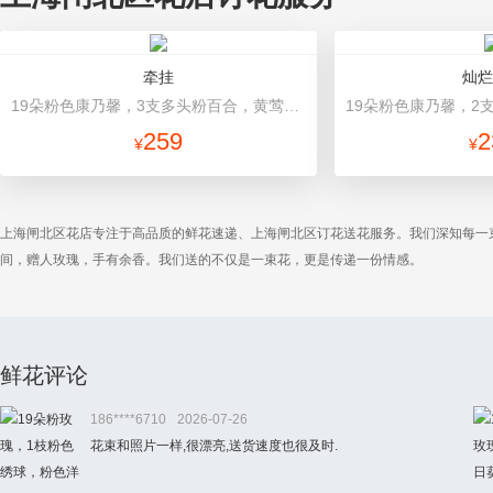
牵挂
灿烂
19朵粉色康乃馨，3支多头粉百合，黄莺搭配 粉色高档包装
259
2
¥
¥
上海闸北区花店专注于高品质的鲜花速递、上海闸北区订花送花服务。我们深知每一
间，赠人玫瑰，手有余香。我们送的不仅是一束花，更是传递一份情感。
鲜花评论
186****6710
2026-07-26
花束和照片一样,很漂亮,送货速度也很及时.