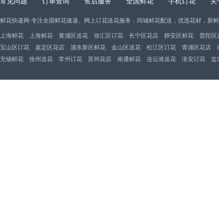
常见问题
订单查询
售后服务
全国鲜花
手机订花
关
鲜花快递网-专注全国鲜花速递、网上订花送花服务，同城鲜花配送，优选花材，新
上海鲜花
上海鲜花
黄浦区送花
徐汇区订花
长宁区花店
静安区鲜花
普陀区
宝山区订花
嘉定区花店
浦东新区鲜花
金山区送花
松江区订花
青浦区花店
无锡鲜花
徐州送花
常州订花
苏州花店
南通鲜花
连云港送花
淮安订花
盐