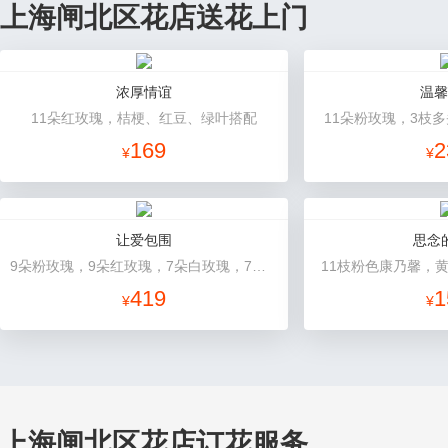
上海闸北区花店送花上门
浓厚情谊
温馨
11朵红玫瑰，桔梗、红豆、绿叶搭配
11朵粉玫瑰，3枝
169
2
¥
¥
让爱包围
思念
9朵粉玫瑰，9朵红玫瑰，7朵白玫瑰，7朵蓝玫瑰，7朵香槟玫瑰，满天星和绿草丰满外围，随机赠送两只公仔
11枝粉色康乃馨，
419
1
¥
¥
上海闸北区花店订花服务