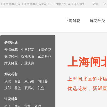
上海闸北区花店-上海闸北区花店送花上门-上海闸北区花店订花服务
注册
|
登
上海鲜花
鲜花分类
鲜花速递网
鲜花用途
爱情鲜花
生日鲜花
友情鲜花
探望慰问
祝福庆贺
家居鲜花
上海闸
婚庆鲜花
开业庆典
鲜花花材
上海闸北区鲜花店
玫瑰
百合
康乃馨
向日葵
优选花材，新鲜
扶郎
花篮
瓶插花
礼盒
送花对象
恋人
朋友
父母
老师