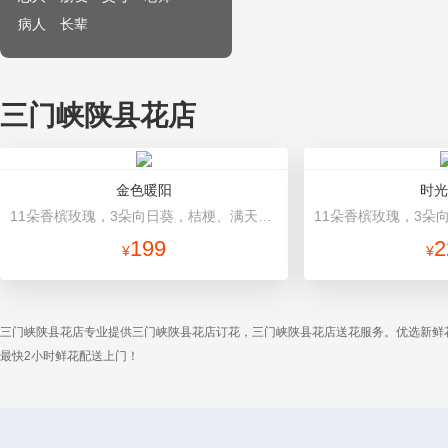
病人
长辈
三门峡陕县花店
金色暖阳
时光
11朵香槟玫瑰，3朵向日葵，桔梗、满天星混搭 香槟色高档包装
199
2
¥
¥
三门峡陕县花店专业提供三门峡陕县花店订花，三门峡陕县花店送花服务。优选新鲜
最快2小时鲜花配送上门！