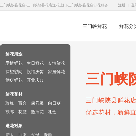
三门峡陕县花店-三门峡陕县花店送花上门-三门峡陕县花店订花服务
注册
|
登
三门峡鲜花
鲜花分
鲜花速递网
鲜花用途
爱情鲜花
生日鲜花
友情鲜花
探望慰问
祝福庆贺
家居鲜花
三门峡
婚庆鲜花
开业庆典
鲜花花材
三门峡陕县鲜花店
玫瑰
百合
康乃馨
向日葵
优选花材，新鲜
扶郎
花篮
瓶插花
礼盒
送花对象
恋人
朋友
父母
老师