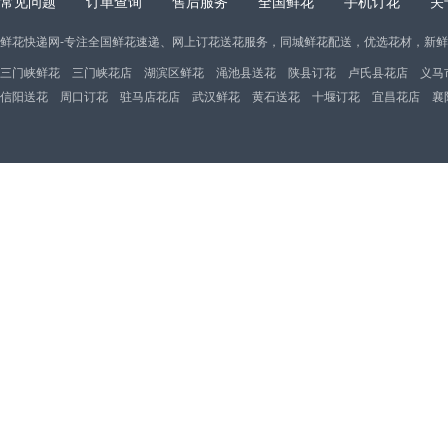
常见问题
订单查询
售后服务
全国鲜花
手机订花
关
鲜花快递网-专注全国鲜花速递、网上订花送花服务，同城鲜花配送，优选花材，新
三门峡鲜花
三门峡花店
湖滨区鲜花
渑池县送花
陕县订花
卢氏县花店
义马
信阳送花
周口订花
驻马店花店
武汉鲜花
黄石送花
十堰订花
宜昌花店
襄