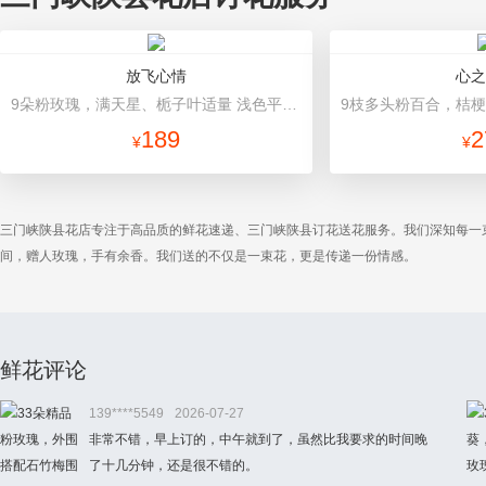
放飞心情
心之
9朵粉玫瑰，满天星、栀子叶适量 浅色平面纸，韩式包装，粉色蝴蝶结
189
2
¥
¥
三门峡陕县花店专注于高品质的鲜花速递、三门峡陕县订花送花服务。我们深知每一
间，赠人玫瑰，手有余香。我们送的不仅是一束花，更是传递一份情感。
鲜花评论
139****5549
2026-07-27
非常不错，早上订的，中午就到了，虽然比我要求的时间晚
了十几分钟，还是很不错的。