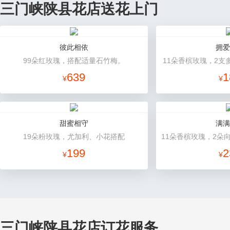
三门峡陕县花店送花上门
彼此相依
拥爱
99朵红玫瑰，搭配适量石竹梅。
11朵香槟玫瑰，2支
639
1
¥
¥
甜蜜相守
满满
19朵粉玫瑰，尤加利、小花搭配
199
2
¥
¥
三门峡陕县花店订花服务