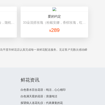
爱的约定
11朵香槟玫瑰，搭配适量叶上黄金，随机赠送一个小熊。 咖啡色礼盒。
33朵混搭玫瑰（粉戴安娜，香槟玫瑰，红玫瑰），相思梅、绿叶搭配 时尚浪漫包装，绚丽丝带蝴蝶结束腰
289
¥
青岛平度市鲜花店认真完成每一束鲜花配送服务。见证客户无数次感动瞬
鲜花资讯
白色香水百合花语：纯洁，心心相印
白色满天星的花语：浪漫纯洁
探望病人送花礼仪：代表康复的花