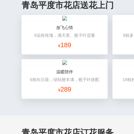
青岛平度市花店送花上门
放飞心情
9朵粉玫瑰，满天星、栀子叶适量
9枝
189
¥
温暖陪伴
6枝向日葵，绿桔梗丰满，栀子叶搭配
19
289
¥
青岛平度市花店订花服务