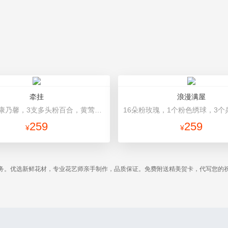
牵挂
浪漫满屋
19朵粉色康乃馨，3支多头粉百合，黄莺搭配 粉色高档包装
259
259
¥
¥
务。优选新鲜花材，专业花艺师亲手制作，品质保证。免费附送精美贺卡，代写您的