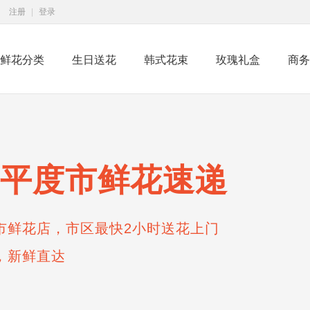
注册
|
登录
鲜花分类
生日送花
韩式花束
玫瑰礼盒
商务
平度市鲜花速递
市鲜花店，市区最快2小时送花上门
，新鲜直达