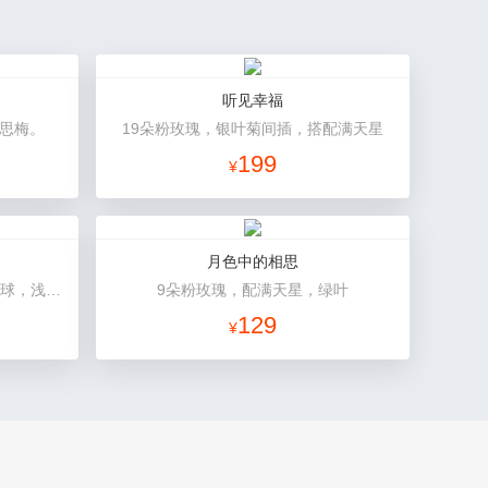
听见幸福
相思梅。
19朵粉玫瑰，银叶菊间插，搭配满天星
199
¥
月色中的相思
11枝戴安娜粉玫瑰，1枝浅蓝色绣球，浅紫洋桔梗、栀子叶搭配
9朵粉玫瑰，配满天星，绿叶
129
¥