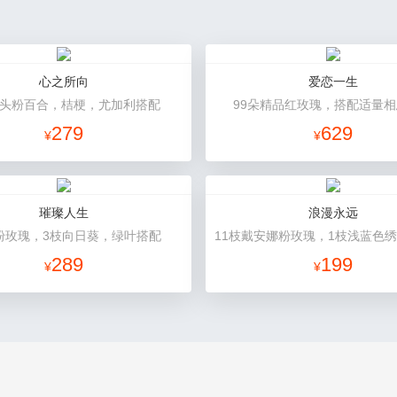
心之所向
爱恋一生
多头粉百合，桔梗，尤加利搭配
99朵精品红玫瑰，搭配适量
279
629
¥
¥
璀璨人生
浪漫永远
枝粉玫瑰，3枝向日葵，绿叶搭配
289
199
¥
¥