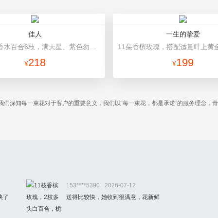
佳人
一生的挚爱
白色多头香水百合6枝，满天星、紫色勿忘我、绿叶丰满 浅紫色皱纹纸多层外包并托底，紫色宽幅丝带打蝴蝶结，圆形花束
218
199
¥
¥
我们深知每一束花对于客户的重要意义，我们以“每一束花，都是承诺”的服务理念，
。
153****5390
2026-07-12
决了
送得比较快，她收到很满意，花新鲜