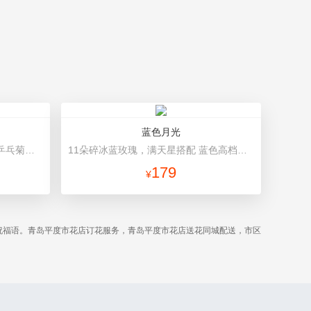
蓝色月光
16朵粉玫瑰，1个粉色绣球，3个乒乓菊，桔梗、绿叶搭配 粉色高档包装
11朵碎冰蓝玫瑰，满天星搭配 蓝色高档包装
179
¥
祝福语。青岛平度市花店订花服务，青岛平度市花店送花同城配送，市区