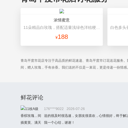
浓情蜜意
11朵精品白玫瑰，搭配适量浅绿色洋桔梗、书带草、黄莺。 米白色长方形礼盒。礼盒款式和颜色以当地市场为准。
188
¥
青岛平度市花店专注于高品质的鲜花速递、青岛平度市订花送花服务。
间，赠人玫瑰，手有余香。我们送的不仅是一束花，更是传递一份情感
鲜花评论
176****9022
2026-07-26
送的很及时很迅速，女朋友很喜欢，心情很好，终于解
我一个心结，谢谢！