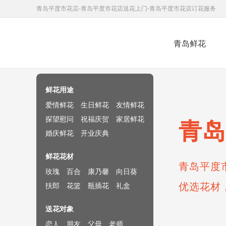
青岛平度市花店-青岛平度市花店送花上门-青岛平度市花店订花服务
青岛鲜花
鲜花速递网
鲜花用途
爱情鲜花
生日鲜花
友情鲜花
探望慰问
祝福庆贺
家居鲜花
青岛
婚庆鲜花
开业庆典
鲜花花材
青岛平度
玫瑰
百合
康乃馨
向日葵
优选花材
扶郎
花篮
瓶插花
礼盒
送花对象
恋人
朋友
父母
老师