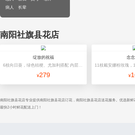
病人
长辈
南阳社旗县花店
绽放的祝福
念念
6枝向日葵，绿色桔梗、尤加利搭配 内层白色雾面纸，外层牛皮纸，深色丝带
279
1
¥
¥
南阳社旗县花店专业提供南阳社旗县花店订花，南阳社旗县花店送花服务。优选新鲜
最快2小时鲜花配送上门！