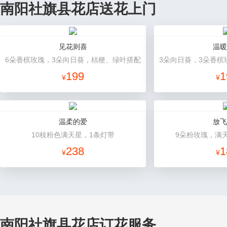
南阳社旗县花店送花上门
见花则喜
温暖
6朵香槟玫瑰，3朵向日葵，桔梗、绿叶搭配
199
1
¥
¥
温柔的爱
放飞
10枝粉色满天星，1条灯带
9朵粉玫瑰，满
238
1
¥
¥
南阳社旗县花店订花服务