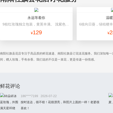
永远等着你
温暖
9枝红玫瑰独立包装，黄英丰满。 浅紫色棉纸单支包装，粉色卷边纸（平面纸替代）包装，紫色棉纸、丝带束扎
129
2
¥
¥
南阳社旗县花店专注于高品质的鲜花速递、南阳社旗县订花送花服务。我们深知每一
间，赠人玫瑰，手有余香。我们送的不仅是一束花，更是传递一份情感。
鲜花评论
186****7199
2026-07-22
按时送达，很不错！花很漂亮，和照片上面的一样！老婆很
喜欢！