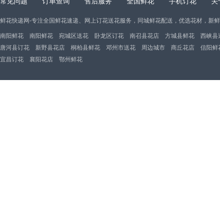
常见问题
订单查询
售后服务
全国鲜花
手机订花
关
鲜花快递网-专注全国鲜花速递、网上订花送花服务，同城鲜花配送，优选花材，新
南阳鲜花
南阳鲜花
宛城区送花
卧龙区订花
南召县花店
方城县鲜花
西峡县
唐河县订花
新野县花店
桐柏县鲜花
邓州市送花
周边城市
商丘花店
信阳鲜
宜昌订花
襄阳花店
鄂州鲜花