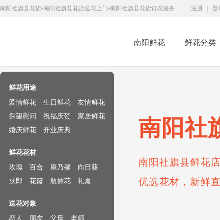
南阳社旗县花店-南阳社旗县花店送花上门-南阳社旗县花店订花服务
注册
|
登
南阳鲜花
鲜花分类
鲜花速递网
鲜花用途
爱情鲜花
生日鲜花
友情鲜花
探望慰问
祝福庆贺
家居鲜花
南阳社
婚庆鲜花
开业庆典
鲜花花材
南阳社旗县鲜花店
玫瑰
百合
康乃馨
向日葵
优选花材，新鲜
扶郎
花篮
瓶插花
礼盒
送花对象
恋人
朋友
父母
老师