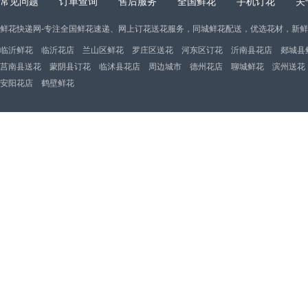
常见问题
订单查询
售后服务
全国鲜花
手机订花
关
鲜花快递网-专注全国鲜花速递、网上订花送花服务，同城鲜花配送，优选花材，新
临沂鲜花
临沂花店
兰山区鲜花
罗庄区送花
河东区订花
沂南县花店
郯城县
莒南县送花
蒙阴县订花
临沭县花店
周边城市
德州花店
聊城鲜花
滨州送花
安阳花店
鹤壁鲜花