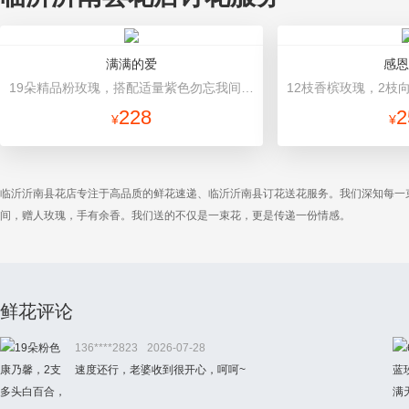
满满的爱
感恩
19朵精品粉玫瑰，搭配适量紫色勿忘我间插。 灰色礼盒。礼盒款式和颜色以当地市场为准。
228
2
¥
¥
临沂沂南县花店专注于高品质的鲜花速递、临沂沂南县订花送花服务。我们深知每一
间，赠人玫瑰，手有余香。我们送的不仅是一束花，更是传递一份情感。
鲜花评论
136****2823
2026-07-28
速度还行，老婆收到很开心，呵呵~