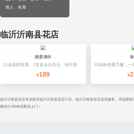
病人
长辈
临沂沂南县花店
拥爱满怀
眷
11朵香槟玫瑰，2支多头白百合，绿叶搭配 绿色高档包装
189
2
¥
¥
临沂沂南县花店专业提供临沂沂南县花店订花，临沂沂南县花店送花服务。优选新鲜
最快2小时鲜花配送上门！