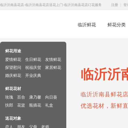
临沂沂南县花店-临沂沂南县花店送花上门-临沂沂南县花店订花服务
注册
|
登
临沂鲜花
鲜花分类
鲜花速递网
鲜花用途
爱情鲜花
生日鲜花
友情鲜花
探望慰问
祝福庆贺
家居鲜花
临沂沂
婚庆鲜花
开业庆典
鲜花花材
临沂沂南县鲜花店
玫瑰
百合
康乃馨
向日葵
优选花材，新鲜
扶郎
花篮
瓶插花
礼盒
送花对象
恋人
朋友
父母
老师