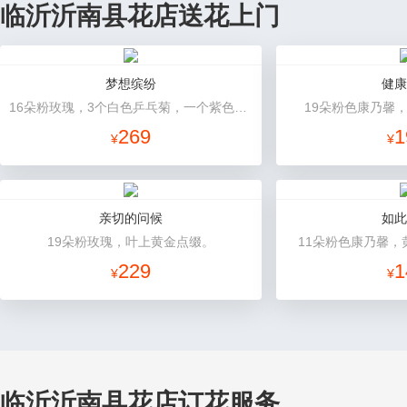
临沂沂南县花店送花上门
梦想缤纷
健康
16朵粉玫瑰，3个白色乒乓菊，一个紫色绣球，紫色桔梗、绿叶搭配
19朵粉色康乃馨
269
1
¥
¥
亲切的问候
如此
19朵粉玫瑰，叶上黄金点缀。
11朵粉色康乃馨，
229
1
¥
¥
临沂沂南县花店订花服务