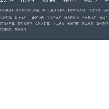
常见问题
订单查询
售后服务
全国鲜花
手机订花
关
鲜花快递网-专注全国鲜花速递、网上订花送花服务，同城鲜花配送，优选花材，新
临沂鲜花
临沂订花
兰山区花店
罗庄区鲜花
河东区送花
沂南县订花
郯城县
莒南县鲜花
蒙阴县送花
临沭县订花
周边城市
德州花店
聊城鲜花
滨州送花
安阳花店
鹤壁鲜花