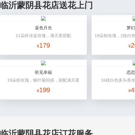
临沂蒙阴县花店送花上门
蓝色月光
梦幻
11朵碎冰蓝玫瑰，满天星搭配
179
2
¥
¥
听见幸福
恋恋
19朵粉玫瑰，银叶菊间插，搭配满天星
16枝白色多头香
199
4
¥
¥
临沂蒙阴县花店订花服务