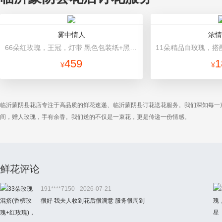
雾中情人
浓情
66朵红玫瑰，王冠，灯带 黑色包装纸+黑色网纱
459
1
¥
¥
临沂蒙阴县花店专注于高品质的鲜花速递、临沂蒙阴县订花送花服务。我们深知每一
间，赠人玫瑰，手有余香。我们送的不仅是一束花，更是传递一份情感。
鲜花评论
191****7150
2026-07-21
很好 我夫人收到花后很满意 服务很周到