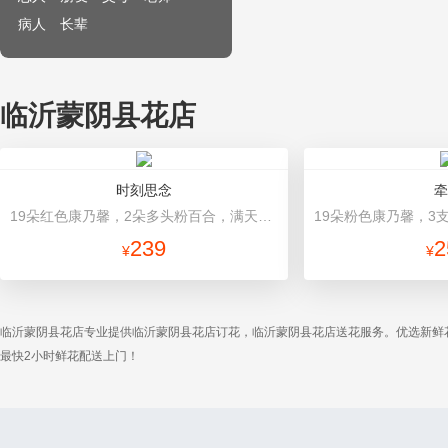
病人
长辈
临沂蒙阴县花店
时刻思念
牵
19朵红色康乃馨，2朵多头粉百合，满天星、绿叶搭配 灰色高档包装
239
2
¥
¥
临沂蒙阴县花店专业提供临沂蒙阴县花店订花，临沂蒙阴县花店送花服务。优选新鲜
最快2小时鲜花配送上门！