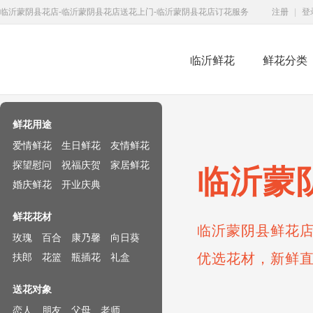
临沂蒙阴县花店-临沂蒙阴县花店送花上门-临沂蒙阴县花店订花服务
注册
|
登
临沂鲜花
鲜花分类
鲜花速递网
鲜花用途
爱情鲜花
生日鲜花
友情鲜花
探望慰问
祝福庆贺
家居鲜花
临沂蒙
婚庆鲜花
开业庆典
鲜花花材
临沂蒙阴县鲜花店
玫瑰
百合
康乃馨
向日葵
优选花材，新鲜
扶郎
花篮
瓶插花
礼盒
送花对象
恋人
朋友
父母
老师