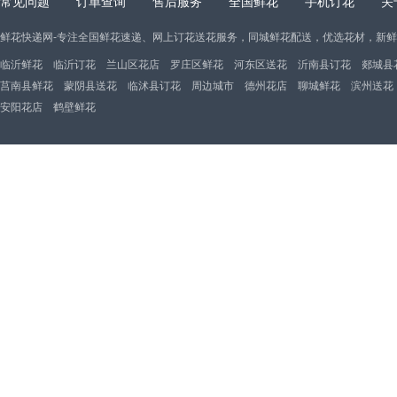
常见问题
订单查询
售后服务
全国鲜花
手机订花
关
鲜花快递网-专注全国鲜花速递、网上订花送花服务，同城鲜花配送，优选花材，新
临沂鲜花
临沂订花
兰山区花店
罗庄区鲜花
河东区送花
沂南县订花
郯城县
莒南县鲜花
蒙阴县送花
临沭县订花
周边城市
德州花店
聊城鲜花
滨州送花
安阳花店
鹤壁鲜花