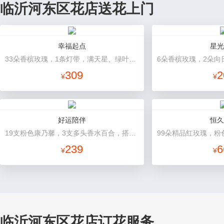
临沂河东区花店送花上门
幸福起点
星光
33朵香槟玫瑰，1条灯带，满天星、绿叶搭配
309
2
¥
¥
好运陪伴
恒久
19支粉色康乃馨，3支多头香水百合，搭配满天星、黄莺装饰。
239
6
¥
¥
临沂河东区花店订花服务