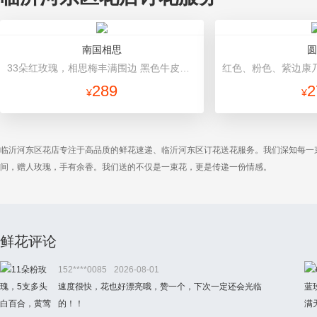
南国相思
圆
33朵红玫瑰，相思梅丰满围边 黑色牛皮纸圆形包装，白色缎带束扎
289
2
¥
¥
临沂河东区花店专注于高品质的鲜花速递、临沂河东区订花送花服务。我们深知每一
间，赠人玫瑰，手有余香。我们送的不仅是一束花，更是传递一份情感。
鲜花评论
152****0085
2026-08-01
速度很快，花也好漂亮哦，赞一个，下次一定还会光临
的！！