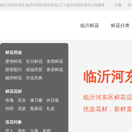
临沂河东区花店-临沂河东区花店送花上门-临沂河东区花店订花服务
注册
|
登
临沂鲜花
鲜花分类
鲜花速递网
鲜花用途
爱情鲜花
生日鲜花
友情鲜花
探望慰问
祝福庆贺
家居鲜花
临沂河
婚庆鲜花
开业庆典
鲜花花材
临沂河东区鲜花店
玫瑰
百合
康乃馨
向日葵
优选花材，新鲜
扶郎
花篮
瓶插花
礼盒
送花对象
恋人
朋友
父母
老师