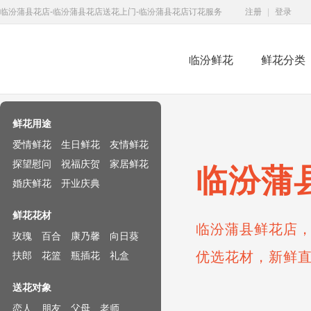
临汾蒲县花店-临汾蒲县花店送花上门-临汾蒲县花店订花服务
注册
|
登录
临汾鲜花
鲜花分类
鲜花速递网
鲜花用途
爱情鲜花
生日鲜花
友情鲜花
探望慰问
祝福庆贺
家居鲜花
临汾蒲
婚庆鲜花
开业庆典
鲜花花材
临汾蒲县鲜花店，
玫瑰
百合
康乃馨
向日葵
优选花材，新鲜
扶郎
花篮
瓶插花
礼盒
送花对象
恋人
朋友
父母
老师