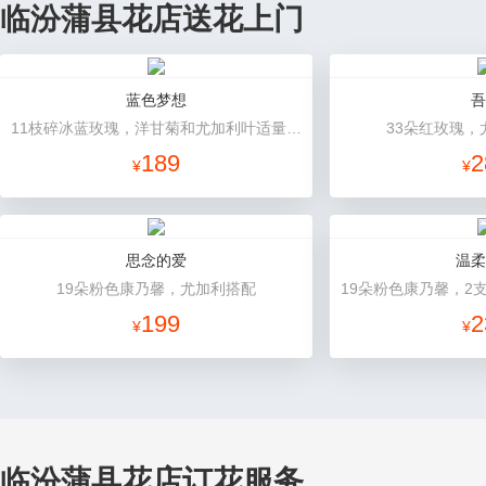
临汾蒲县花店送花上门
蓝色梦想
吾
11枝碎冰蓝玫瑰，洋甘菊和尤加利叶适量搭配
33朵红玫瑰，
189
2
¥
¥
思念的爱
温柔
19朵粉色康乃馨，尤加利搭配
199
2
¥
¥
临汾蒲县花店订花服务