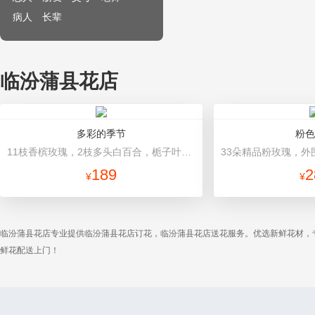
病人
长辈
临汾蒲县花店
多彩的季节
粉色
11枝香槟玫瑰，2枝多头白百合，栀子叶搭配 深绿、浅绿色平面纸，米白色缎带
189
2
¥
¥
临汾蒲县花店专业提供临汾蒲县花店订花，临汾蒲县花店送花服务。优选新鲜花材，
鲜花配送上门！