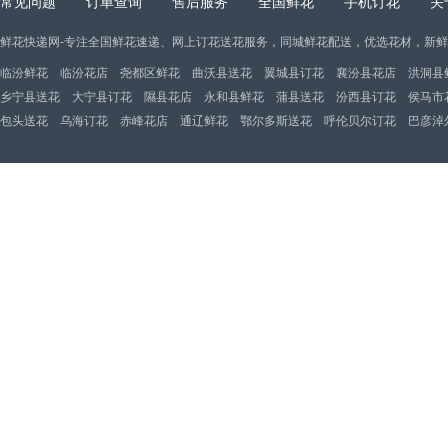
常见问题
订单查询
售后服务
全国鲜花
手机订花
关
鲜花快递网-专注全国鲜花速递、网上订花送花服务，同城鲜花配送，优选花材，新
临汾鲜花
临汾花店
尧都区鲜花
曲沃县送花
翼城县订花
襄汾县花店
洪洞县
乡宁县送花
大宁县订花
隰县花店
永和县鲜花
蒲县送花
汾西县订花
侯马市
包头送花
乌海订花
赤峰花店
通辽鲜花
鄂尔多斯送花
呼伦贝尔订花
巴彦淖