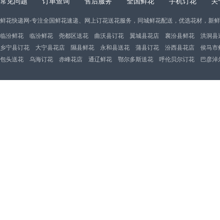
常见问题
订单查询
售后服务
全国鲜花
手机订花
关
鲜花快递网-专注全国鲜花速递、网上订花送花服务，同城鲜花配送，优选花材，新
临汾鲜花
临汾鲜花
尧都区送花
曲沃县订花
翼城县花店
襄汾县鲜花
洪洞县
乡宁县订花
大宁县花店
隰县鲜花
永和县送花
蒲县订花
汾西县花店
侯马市
包头送花
乌海订花
赤峰花店
通辽鲜花
鄂尔多斯送花
呼伦贝尔订花
巴彦淖