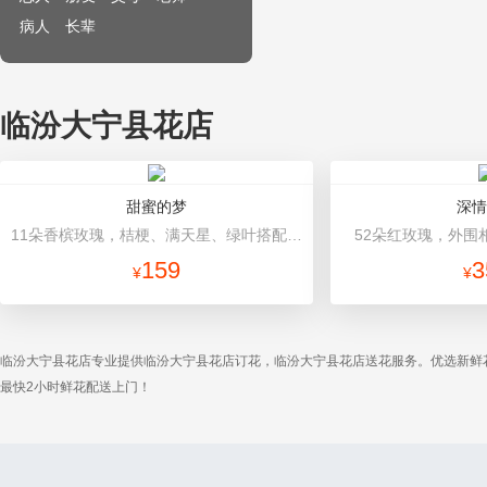
病人
长辈
临汾大宁县花店
甜蜜的梦
深情
11朵香槟玫瑰，桔梗、满天星、绿叶搭配 香槟色+浅绿色高档包装
52朵红玫瑰，外围
159
3
¥
¥
临汾大宁县花店专业提供临汾大宁县花店订花，临汾大宁县花店送花服务。优选新鲜
最快2小时鲜花配送上门！