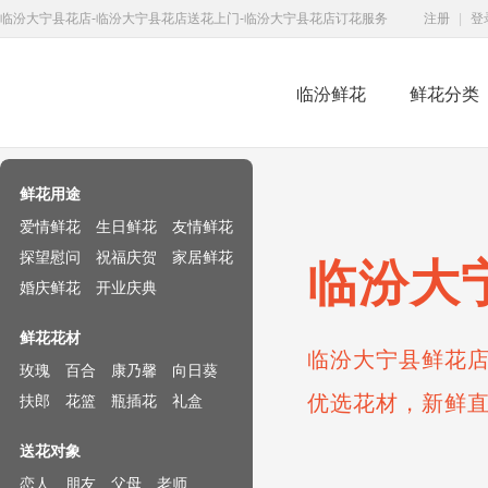
临汾大宁县花店-临汾大宁县花店送花上门-临汾大宁县花店订花服务
注册
|
登
临汾鲜花
鲜花分类
鲜花速递网
鲜花用途
爱情鲜花
生日鲜花
友情鲜花
探望慰问
祝福庆贺
家居鲜花
临汾大
婚庆鲜花
开业庆典
鲜花花材
临汾大宁县鲜花店
玫瑰
百合
康乃馨
向日葵
优选花材，新鲜
扶郎
花篮
瓶插花
礼盒
送花对象
恋人
朋友
父母
老师