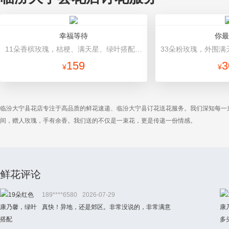
幸福等待
你最
11朵香槟玫瑰，桔梗、满天星、绿叶搭配 香槟色高档包装
159
3
¥
¥
临汾大宁县花店专注于高品质的鲜花速递、临汾大宁县订花送花服务。我们深知每一
间，赠人玫瑰，手有余香。我们送的不仅是一束花，更是传递一份情感。
鲜花评论
189****6580
2026-07-29
真快！异地，还是郊区。非常没说的，非常满意