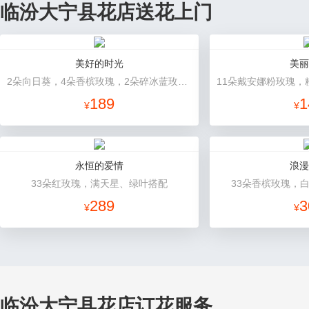
临汾大宁县花店送花上门
美好的时光
美丽
2朵向日葵，4朵香槟玫瑰，2朵碎冰蓝玫瑰，桔梗、配花、配草搭配
189
1
¥
¥
永恒的爱情
浪漫
33朵红玫瑰，满天星、绿叶搭配
33朵香槟玫瑰，
289
3
¥
¥
临汾大宁县花店订花服务