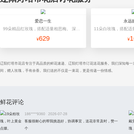
爱恋一生
永远
99朵精品红玫瑰，搭配适量相思梅。 深蓝色硬纸包装，精美红色缎带蝴蝶结束扎。
629
1
¥
¥
辽阳灯塔市花店专注于高品质的鲜花速递、辽阳灯塔市订花送花服务。我们深知每一
间，赠人玫瑰，手有余香。我们送的不仅是一束花，更是传递一份情感。
鲜花评论
186****9360
2026-07-28
客服很耐心的帮我挑选好，协调事宜，送花非常及时，赞一
个