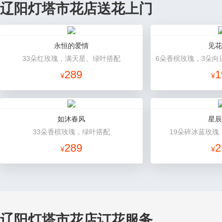
辽阳灯塔市花店送花上门
永恒的爱情
见花
33朵红玫瑰，满天星、绿叶搭配
6朵香槟玫瑰，3朵向
289
1
¥
¥
如沐春风
星辰
33朵香槟玫瑰，绿叶搭配
19朵碎冰蓝玫瑰
289
2
¥
¥
辽阳灯塔市花店订花服务