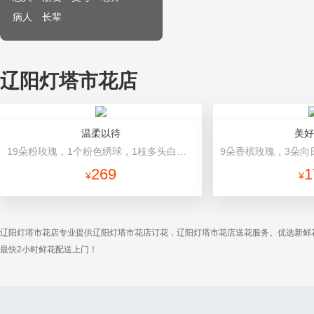
病人
长辈
辽阳灯塔市花店
温柔以待
美好
19朵粉玫瑰，1个粉色绣球，1枝多头白百合，桔梗、满天星、绿叶搭配 粉色高档包装
269
1
¥
¥
辽阳灯塔市花店专业提供辽阳灯塔市花店订花，辽阳灯塔市花店送花服务。优选新鲜
最快2小时鲜花配送上门！