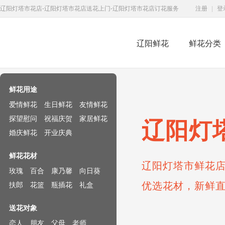
辽阳灯塔市花店-辽阳灯塔市花店送花上门-辽阳灯塔市花店订花服务
注册
|
登
辽阳鲜花
鲜花分类
鲜花速递网
鲜花用途
爱情鲜花
生日鲜花
友情鲜花
探望慰问
祝福庆贺
家居鲜花
辽阳灯
婚庆鲜花
开业庆典
鲜花花材
辽阳灯塔市鲜花店
玫瑰
百合
康乃馨
向日葵
优选花材，新鲜
扶郎
花篮
瓶插花
礼盒
送花对象
恋人
朋友
父母
老师