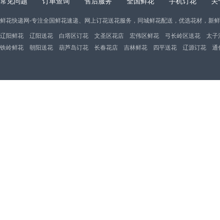
常见问题
订单查询
售后服务
全国鲜花
手机订花
关
鲜花快递网-专注全国鲜花速递、网上订花送花服务，同城鲜花配送，优选花材，新
辽阳鲜花
辽阳送花
白塔区订花
文圣区花店
宏伟区鲜花
弓长岭区送花
太子
铁岭鲜花
朝阳送花
葫芦岛订花
长春花店
吉林鲜花
四平送花
辽源订花
通