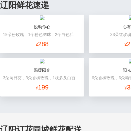
辽阳鲜花速递
悦动你心
心有
19朵粉玫瑰，1个粉色绣球，2个白色乒乓菊，粉色桔梗、尤加利间插丰满
33朵红玫
288
2
¥
¥
温暖阳光
阳光
3朵向日葵，3朵香槟玫瑰，1枝多头白百合，配花、配草搭配
199
3
¥
¥
辽阳订花同城鲜花配送