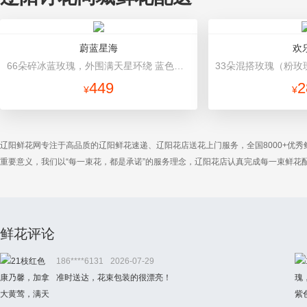
蔚蓝星海
欢
66朵碎冰蓝玫瑰，外围满天星环绕 蓝色高档包装
449
2
¥
¥
辽阳鲜花网专注于高品质的辽阳鲜花速递、辽阳花店送花上门服务，全国8000+优
重要意义，我们以“每一束花，都是承诺”的服务理念，辽阳花店认真完成每一束鲜
鲜花评论
186****6131
2026-07-29
准时送达，花束包装的很漂亮！