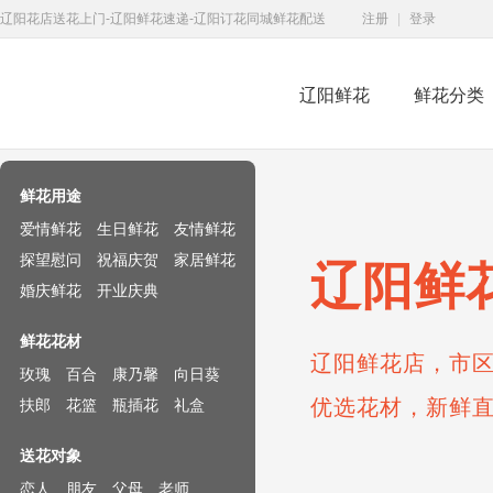
辽阳花店送花上门-辽阳鲜花速递-辽阳订花同城鲜花配送
注册
|
登录
辽阳鲜花
鲜花分类
鲜花速递网
鲜花用途
爱情鲜花
生日鲜花
友情鲜花
探望慰问
祝福庆贺
家居鲜花
辽阳鲜
婚庆鲜花
开业庆典
鲜花花材
辽阳鲜花店，市区
玫瑰
百合
康乃馨
向日葵
优选花材，新鲜
扶郎
花篮
瓶插花
礼盒
送花对象
恋人
朋友
父母
老师