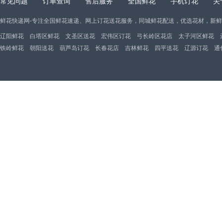
常见问题
订单查询
售后服务
全国鲜花
手机订花
关
鲜花快递网-专注全国鲜花速递、网上订花送花服务，同城鲜花配送，优选花材，新
辽阳鲜花
白塔区鲜花
文圣区送花
宏伟区订花
弓长岭区花店
太子河区鲜花
铁岭鲜花
朝阳送花
葫芦岛订花
长春花店
吉林鲜花
四平送花
辽源订花
通