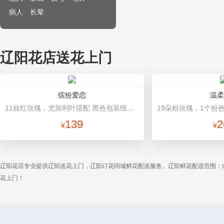
病人
长辈
辽阳花店送花上门
缤纷爱恋
温柔
11枝红玫瑰，尤加利叶搭配 黑色包装纸韩式包装
139
2
¥
¥
辽阳花店专业提供辽阳送花上门，辽阳订花同城鲜花配送服务。辽阳鲜花配送范围：
花上门！