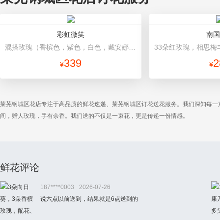
彩虹微笑
南国
混搭玫瑰（香槟色，紫色，白色，戴安娜粉色）共52朵，相思梅、桔梗配花 浅蓝色包装，黑色蝴蝶结，黑色丝带缠绕装饰
339
2
¥
¥
莱芜钢城区花店专注于高品质的鲜花速递、莱芜钢城区订花送花服务。我们深知每一
间，赠人玫瑰，手有余香。我们送的不仅是一束花，更是传递一份情感。
鲜花评论
187****0003
2026-07-26
说六点以前送到，结果就是6点送到的