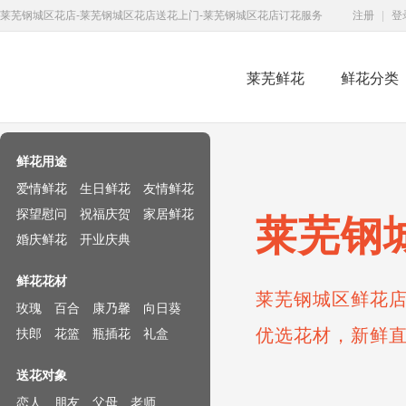
莱芜钢城区花店-莱芜钢城区花店送花上门-莱芜钢城区花店订花服务
注册
|
登
莱芜鲜花
鲜花分类
鲜花速递网
鲜花用途
爱情鲜花
生日鲜花
友情鲜花
探望慰问
祝福庆贺
家居鲜花
莱芜钢
婚庆鲜花
开业庆典
鲜花花材
莱芜钢城区鲜花店
玫瑰
百合
康乃馨
向日葵
优选花材，新鲜
扶郎
花篮
瓶插花
礼盒
送花对象
恋人
朋友
父母
老师