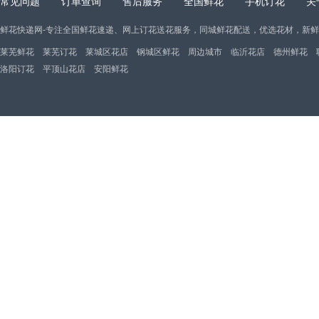
常见问题
订单查询
售后服务
全国鲜花
手机订花
关
鲜花快递网-专注全国鲜花速递、网上订花送花服务，同城鲜花配送，优选花材，新
莱芜鲜花
莱芜订花
莱城区花店
钢城区鲜花
周边城市
临沂花店
德州鲜花
洛阳订花
平顶山花店
安阳鲜花