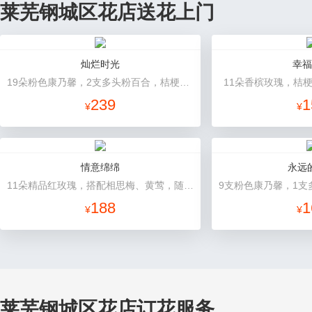
莱芜钢城区花店送花上门
灿烂时光
幸福
19朵粉色康乃馨，2支多头粉百合，桔梗、黄莺搭配
11朵香槟玫瑰，桔
239
1
¥
¥
情意绵绵
永远
11朵精品红玫瑰，搭配相思梅、黄莺，随机赠送一对小熊。
188
1
¥
¥
莱芜钢城区花店订花服务