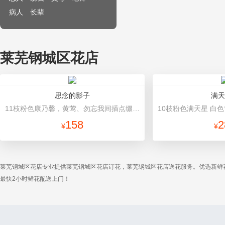
病人
长辈
莱芜钢城区花店
思念的影子
满天
11枝粉色康乃馨，黄莺、勿忘我间插点缀 白色纸内衬，紫色纸圆形包装，紫色纱网束扎处外围，紫色蝴蝶结束扎
158
2
¥
¥
莱芜钢城区花店专业提供莱芜钢城区花店订花，莱芜钢城区花店送花服务。优选新鲜
最快2小时鲜花配送上门！