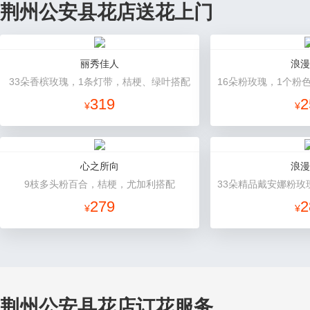
荆州公安县花店送花上门
丽秀佳人
浪漫
33朵香槟玫瑰，1条灯带，桔梗、绿叶搭配
319
2
¥
¥
心之所向
浪漫
9枝多头粉百合，桔梗，尤加利搭配
279
2
¥
¥
荆州公安县花店订花服务