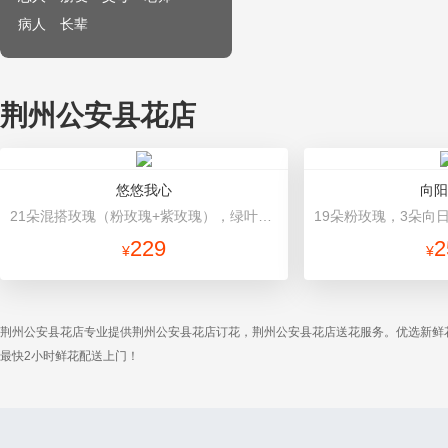
病人
长辈
荆州公安县花店
悠悠我心
向阳
21朵混搭玫瑰（粉玫瑰+紫玫瑰），绿叶搭配 粉色高档包装
229
2
¥
¥
荆州公安县花店专业提供荆州公安县花店订花，荆州公安县花店送花服务。优选新鲜
最快2小时鲜花配送上门！