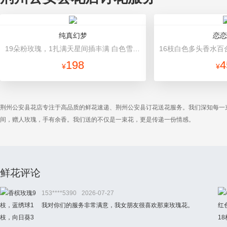
纯真幻梦
恋恋
19朵粉玫瑰，1扎满天星间插丰满 白色雪梨纸内衬，粉色欧雅纸外围包装，米白色英文丝带蝴蝶结束扎
198
4
¥
¥
荆州公安县花店专注于高品质的鲜花速递、荆州公安县订花送花服务。我们深知每一
间，赠人玫瑰，手有余香。我们送的不仅是一束花，更是传递一份情感。
鲜花评论
153****5390
2026-07-27
我对你们的服务非常满意，我女朋友很喜欢那束玫瑰花。