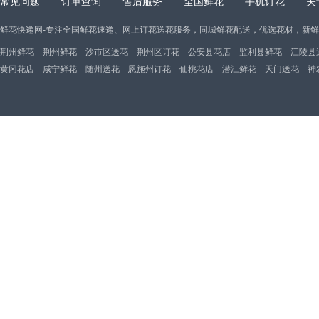
常见问题
订单查询
售后服务
全国鲜花
手机订花
关
鲜花快递网-专注全国鲜花速递、网上订花送花服务，同城鲜花配送，优选花材，新
荆州鲜花
荆州鲜花
沙市区送花
荆州区订花
公安县花店
监利县鲜花
江陵县
黄冈花店
咸宁鲜花
随州送花
恩施州订花
仙桃花店
潜江鲜花
天门送花
神