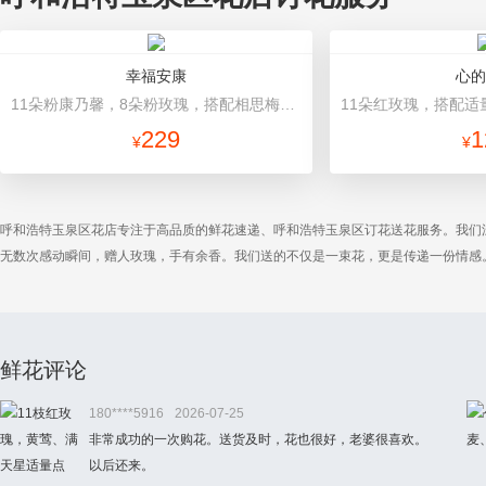
幸福安康
心的
11朵粉康乃馨，8朵粉玫瑰，搭配相思梅、黄莺穿插点缀。 内衬白色棉纸，粉色平面纸包装，高档礼盒精美包装。
229
1
¥
¥
呼和浩特玉泉区花店专注于高品质的鲜花速递、呼和浩特玉泉区订花送花服务。我们
无数次感动瞬间，赠人玫瑰，手有余香。我们送的不仅是一束花，更是传递一份情感
鲜花评论
180****5916
2026-07-25
非常成功的一次购花。送货及时，花也很好，老婆很喜欢。
以后还来。