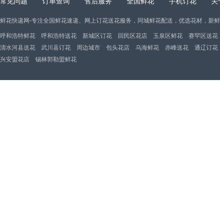
常见问题
订单查询
售后服务
全国鲜花
手机订花
关
鲜花快递网-专注全国鲜花速递、网上订花送花服务，同城鲜花配送，优选花材，新
呼和浩特鲜花
呼和浩特送花
新城区订花
回民区花店
玉泉区鲜花
赛罕区送花
清水河县送花
武川县订花
周边城市
包头花店
乌海鲜花
赤峰送花
通辽订花
兴安盟花店
锡林郭勒盟鲜花