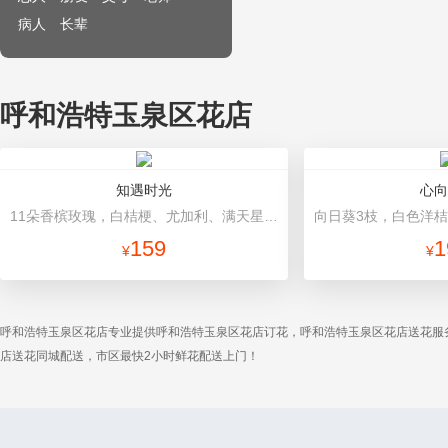
病人
长辈
呼和浩特玉泉区花店
知遇时光
心向
11朵香槟玫瑰，白桔梗、尤加利、满天星间插 浅绿色、浅黄色双面纸高档包装
159
1
¥
¥
呼和浩特玉泉区花店专业提供呼和浩特玉泉区花店订花，呼和浩特玉泉区花店送花服
店送花同城配送，市区最快2小时鲜花配送上门！