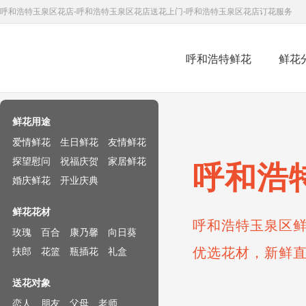
呼和浩特玉泉区花店-呼和浩特玉泉区花店送花上门-呼和浩特玉泉区花店订花服务
呼和浩特鲜花
鲜花
鲜花速递网
鲜花用途
爱情鲜花
生日鲜花
友情鲜花
探望慰问
祝福庆贺
家居鲜花
呼和浩
婚庆鲜花
开业庆典
鲜花花材
呼和浩特玉泉区鲜
玫瑰
百合
康乃馨
向日葵
优选花材，新鲜
扶郎
花篮
瓶插花
礼盒
送花对象
恋人
朋友
父母
老师