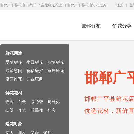
邯郸广平县花店-邯郸广平县花店送花上门-邯郸广平县花店订花服务
注册
|
登
邯郸鲜花
鲜花分类
鲜花速递网
鲜花用途
爱情鲜花
生日鲜花
友情鲜花
探望慰问
祝福庆贺
家居鲜花
邯郸广
婚庆鲜花
开业庆典
鲜花花材
邯郸广平县鲜花店
玫瑰
百合
康乃馨
向日葵
优选花材，新鲜
扶郎
花篮
瓶插花
礼盒
送花对象
恋人
朋友
父母
老师