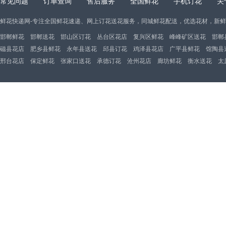
常见问题
订单查询
售后服务
全国鲜花
手机订花
关
鲜花快递网-专注全国鲜花速递、网上订花送花服务，同城鲜花配送，优选花材，新
邯郸鲜花
邯郸送花
邯山区订花
丛台区花店
复兴区鲜花
峰峰矿区送花
邯郸
磁县花店
肥乡县鲜花
永年县送花
邱县订花
鸡泽县花店
广平县鲜花
馆陶县
邢台花店
保定鲜花
张家口送花
承德订花
沧州花店
廊坊鲜花
衡水送花
太