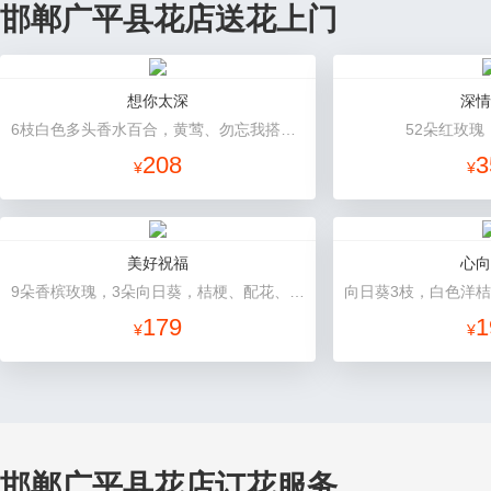
邯郸广平县花店送花上门
想你太深
深情
6枝白色多头香水百合，黄莺、勿忘我搭配。
52朵红玫瑰
208
3
¥
¥
美好祝福
心向
9朵香槟玫瑰，3朵向日葵，桔梗、配花、配草搭配
179
1
¥
¥
邯郸广平县花店订花服务