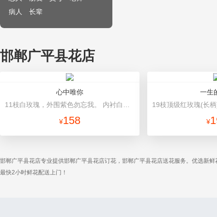
病人
长辈
邯郸广平县花店
心中唯你
一生
11枝白玫瑰，外围紫色勿忘我。 内衬白色皱纹纸，外层蓝色皱纹纸包装圆形花束。蓝色丝带打结。
158
1
¥
¥
邯郸广平县花店专业提供邯郸广平县花店订花，邯郸广平县花店送花服务。优选新鲜
最快2小时鲜花配送上门！