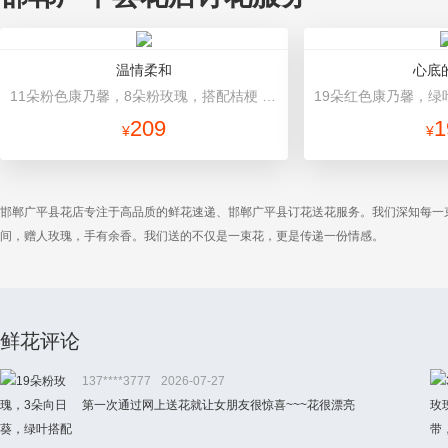
温情柔和
心底
11朵粉色康乃馨，8朵粉玫瑰，搭配桔梗 粉色高档包装
209
1
¥
¥
邯郸广平县花店专注于高品质的鲜花速递、邯郸广平县订花送花服务。我们深知每一
间，赠人玫瑰，手有余香。我们送的不仅是一束花，更是传递一份情感。
鲜花评论
137****3777
2026-07-27
第一次通过网上送花就让女朋友很惊喜~~~花很漂亮