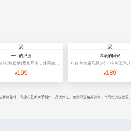
一生的浪漫
温暖的问候
19枝顶级红玫瑰(长柄)紧密居中，外围满天星丰满环绕。 白色棉纸内衬，浅粉色卷边纸（平面纸替代）圆形包装，粉色花结。
199
189
¥
¥
选新鲜花材，专业花艺师亲手制作，品质保证。免费附送精美贺卡，代写您的祝福语