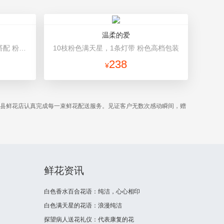
温柔的爱
11朵戴安娜玫瑰，满天星、绿叶搭配 粉色高档包装
10枝粉色满天星，1条灯带 粉色高档包装
238
¥
磁县鲜花店认真完成每一束鲜花配送服务。见证客户无数次感动瞬间，赠
鲜花资讯
白色香水百合花语：纯洁，心心相印
白色满天星的花语：浪漫纯洁
探望病人送花礼仪：代表康复的花