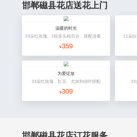
邯郸磁县花店送花上门
温暖的时光
33朵红玫瑰、2枝多头粉百合，搭配适量黄莺草、栀子叶间插。
11朵
359
¥
为爱绽放
33朵红玫瑰，红豆、尤加利绿叶搭配
3
309
¥
邯郸磁县花店订花服务