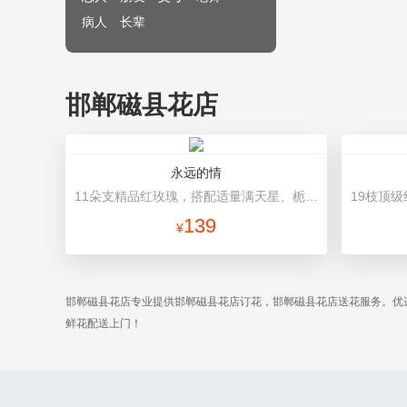
病人
长辈
邯郸磁县花店
永远的情
11朵支精品红玫瑰，搭配适量满天星、栀子叶。 内衬白色包装纸，外围深色平面纸包装，精美灰色缎带丝带束扎。
139
¥
邯郸磁县花店专业提供邯郸磁县花店订花，邯郸磁县花店送花服务。优
鲜花配送上门！