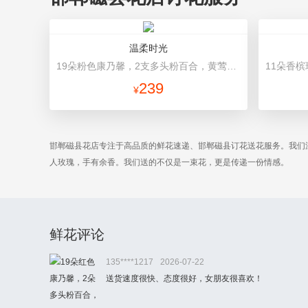
温柔时光
19朵粉色康乃馨，2支多头粉百合，黄莺搭配 浅灰色高档包装
239
¥
邯郸磁县花店专注于高品质的鲜花速递、邯郸磁县订花送花服务。我们
人玫瑰，手有余香。我们送的不仅是一束花，更是传递一份情感。
鲜花评论
135****1217
2026-07-22
送货速度很快、态度很好，女朋友很喜欢！