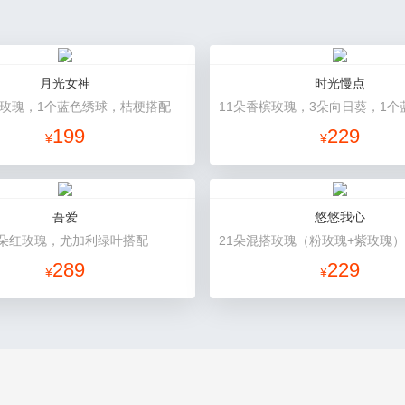
月光女神
时光慢点
白玫瑰，1个蓝色绣球，桔梗搭配
199
229
¥
¥
吾爱
悠悠我心
3朵红玫瑰，尤加利绿叶搭配
289
229
¥
¥