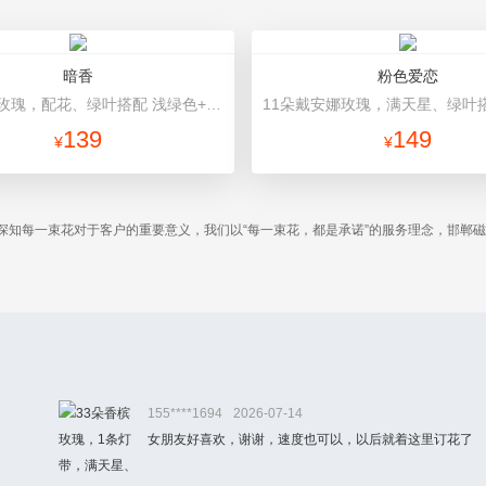
暗香
粉色爱恋
11朵香槟玫瑰，配花、绿叶搭配 浅绿色+香槟色高档包装
139
149
¥
¥
深知每一束花对于客户的重要意义，我们以“每一束花，都是承诺”的服务理念，邯郸
155****1694
2026-07-14
女朋友好喜欢，谢谢，速度也可以，以后就着这里订花了