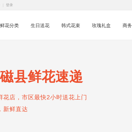
册
|
登录
鲜花分类
生日送花
韩式花束
玫瑰礼盒
商务
磁县鲜花速递
鲜花店，市区最快2小时送花上门
，新鲜直达