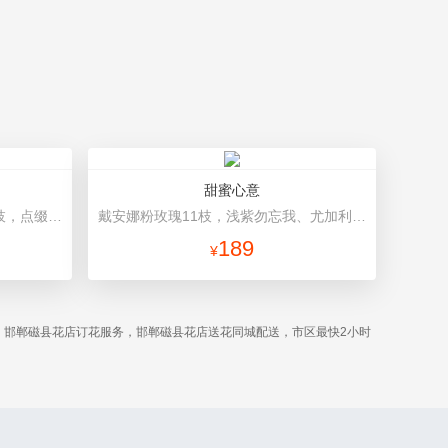
甜蜜心意
粉红色大康乃馨8枝，粉色玫瑰6枝，点缀适量黄莺、深山樱和绿叶。 里层白色棉纸包装，外层深紫红色纸包装，玫瑰红色丝带束扎。
戴安娜粉玫瑰11枝，浅紫勿忘我、尤加利搭配 白色雪梨纸内衬，粉色平面纸，韩式包装，浅粉色丝带
189
¥
。邯郸磁县花店订花服务，邯郸磁县花店送花同城配送，市区最快2小时