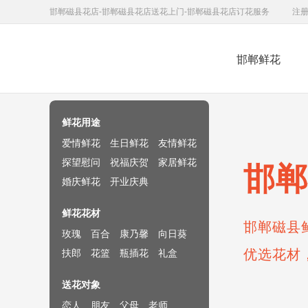
邯郸磁县花店-邯郸磁县花店送花上门-邯郸磁县花店订花服务
注
邯郸鲜花
鲜花速递网
鲜花用途
爱情鲜花
生日鲜花
友情鲜花
探望慰问
祝福庆贺
家居鲜花
邯郸
婚庆鲜花
开业庆典
鲜花花材
邯郸磁县
玫瑰
百合
康乃馨
向日葵
优选花材
扶郎
花篮
瓶插花
礼盒
送花对象
恋人
朋友
父母
老师