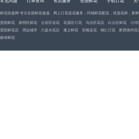
常见问题
订单查询
售后服务
全国鲜花
手机订花
关
鲜花快递网-专注全国鲜花速递、网上订花送花服务，同城鲜花配送，优选花材，新
贵阳鲜花
南明区鲜花
云岩区送花
花溪区订花
乌当区花店
白云区鲜花
小河
贵阳鲜花店
周边城市
六盘水花店
遵义鲜花
安顺送花
铜仁订花
黔西南州花
曲靖鲜花