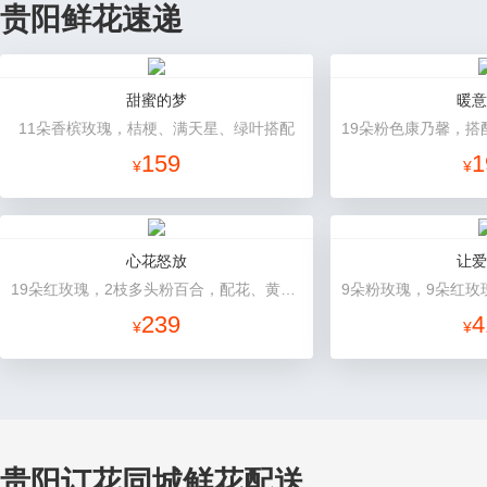
贵阳鲜花速递
甜蜜的梦
暖意
11朵香槟玫瑰，桔梗、满天星、绿叶搭配
159
1
¥
¥
心花怒放
让爱
19朵红玫瑰，2枝多头粉百合，配花、黄莺搭配
239
4
¥
¥
贵阳订花同城鲜花配送