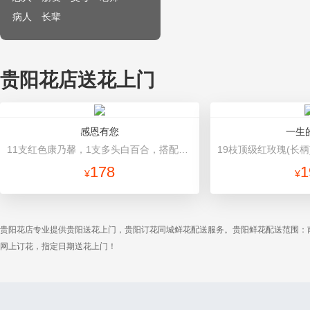
病人
长辈
贵阳花店送花上门
感恩有您
一生
11支红色康乃馨，1支多头白百合，搭配黄莺、满天星。 深蓝色硬纸包装，红色丝带束扎。
178
1
¥
¥
贵阳花店专业提供贵阳送花上门，贵阳订花同城鲜花配送服务。贵阳鲜花配送范围：
网上订花，指定日期送花上门！