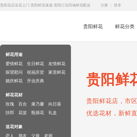
贵阳花店送花上门-贵阳鲜花速递-贵阳订花同城鲜花配送
注册
|
登录
贵阳鲜花
鲜花分类
鲜花速递网
鲜花用途
爱情鲜花
生日鲜花
友情鲜花
探望慰问
祝福庆贺
家居鲜花
贵阳鲜
婚庆鲜花
开业庆典
鲜花花材
贵阳鲜花店，市区
玫瑰
百合
康乃馨
向日葵
优选花材，新鲜
扶郎
花篮
瓶插花
礼盒
送花对象
恋人
朋友
父母
老师