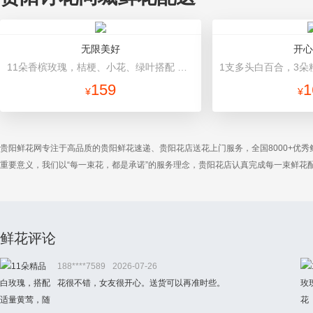
无限美好
开心
11朵香槟玫瑰，桔梗、小花、绿叶搭配 绿色高档包装
159
1
¥
¥
贵阳鲜花网专注于高品质的贵阳鲜花速递、贵阳花店送花上门服务，全国8000+优
重要意义，我们以“每一束花，都是承诺”的服务理念，贵阳花店认真完成每一束鲜
鲜花评论
188****7589
2026-07-26
花很不错，女友很开心。送货可以再准时些。