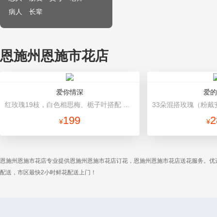
病人
长辈
恩施州恩施市花店
爱你情深
爱的
红玫瑰19枝，白色相思梅、栀子叶搭配 深灰色雾面纸，酒红色宽缎带
199
2
¥
¥
恩施州恩施市花店专业提供恩施州恩施市花店订花，恩施州恩施市花店送花服务。优
配送，市区最快2小时鲜花配送上门！