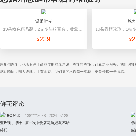
温柔时光
魅力
19朵粉色康乃馨，2支多头粉百合，黄莺搭配 浅灰色高档包装
239
2
¥
¥
恩施州恩施市花店专注于高品质的鲜花速递、恩施州恩施市订花送花服务。我们深知
感动瞬间，赠人玫瑰，手有余香。我们送的不仅是一束花，更是传递一份情感。
鲜花评论
138****8688
2026-07-28
第一次来贵店网购,感觉不错..