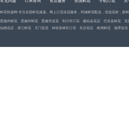
常见问题
订单查询
售后服务
全国鲜花
手机订花
关
鲜花快递网-专注全国鲜花速递、网上订花送花服务，同城鲜花配送，优选花材，新
恩施州鲜花
恩施州鲜花
恩施市送花
利川市订花
建始县花店
巴东县鲜花
宣
仙桃花店
潜江鲜花
天门送花
神农架林区订花
长沙花店
株洲鲜花
湘潭送花