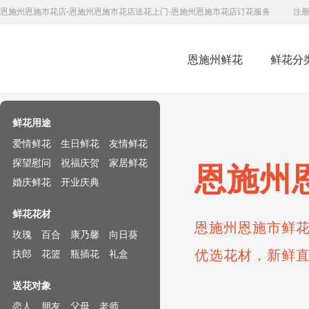
恩施州恩施市花店-恩施州恩施市花店送花上门-恩施州恩施市花店订花服务
注
恩施州鲜花
鲜花分
鲜花速递网
鲜花用途
爱情鲜花
生日鲜花
友情鲜花
探望慰问
祝福庆贺
家居鲜花
恩施州
婚庆鲜花
开业庆典
鲜花花材
恩施州恩施市鲜花
玫瑰
百合
康乃馨
向日葵
优选花材，新鲜
扶郎
花篮
瓶插花
礼盒
送花对象
恋人
朋友
父母
老师