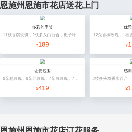
恩施州恩施市花店送花上门
多彩的季节
优雅
11枝香槟玫瑰，2枝多头白百合，栀子叶搭配
12朵香槟玫瑰，1枝
189
1
¥
¥
让爱包围
感谢
9朵粉玫瑰，9朵红玫瑰，7朵白玫瑰，7朵蓝玫瑰，7朵香槟玫瑰，满天星和绿草丰满外围，随机赠送两只公仔
419
1
¥
¥
恩施州恩施市花店订花服务