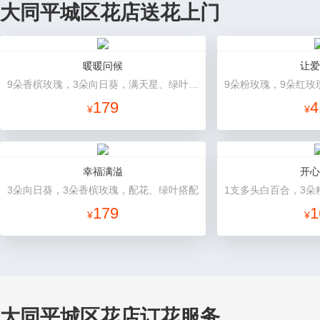
大同平城区花店送花上门
暖暖问候
让爱
9朵香槟玫瑰，3朵向日葵，满天星、绿叶搭配
179
4
¥
¥
幸福满溢
开心
3朵向日葵，3朵香槟玫瑰，配花、绿叶搭配
179
1
¥
¥
大同平城区花店订花服务