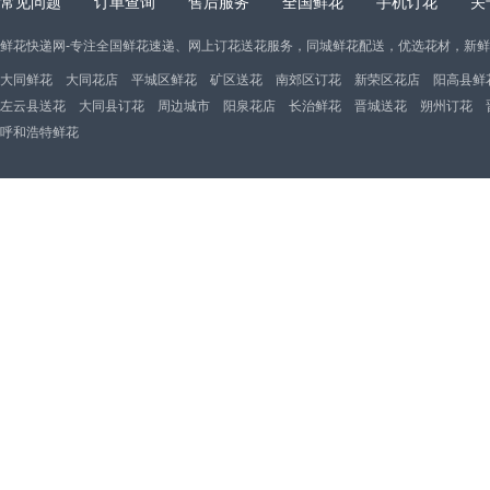
常见问题
订单查询
售后服务
全国鲜花
手机订花
关
鲜花快递网-专注全国鲜花速递、网上订花送花服务，同城鲜花配送，优选花材，新
大同鲜花
大同花店
平城区鲜花
矿区送花
南郊区订花
新荣区花店
阳高县鲜
左云县送花
大同县订花
周边城市
阳泉花店
长治鲜花
晋城送花
朔州订花
呼和浩特鲜花