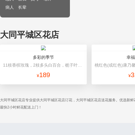
病人
长辈
大同平城区花店
多彩的季节
幸福
11枝香槟玫瑰，2枝多头白百合，栀子叶搭配 深绿、浅绿色平面纸，米白色缎带
189
3
¥
¥
大同平城区花店专业提供大同平城区花店订花，大同平城区花店送花服务。优选新鲜
最快2小时鲜花配送上门！