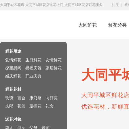
大同平城区花店-大同平城区花店送花上门-大同平城区花店订花服务
注册
|
登
大同鲜花
鲜花分类
鲜花速递网
鲜花用途
爱情鲜花
生日鲜花
友情鲜花
探望慰问
祝福庆贺
家居鲜花
大同平
婚庆鲜花
开业庆典
鲜花花材
大同平城区鲜花店
玫瑰
百合
康乃馨
向日葵
优选花材，新鲜
扶郎
花篮
瓶插花
礼盒
送花对象
恋人
朋友
父母
老师