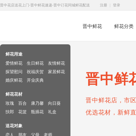
晋中花店送花上门-晋中鲜花速递-晋中订花同城鲜花配送
注册
|
登录
晋中鲜花
鲜花分类
鲜花速递网
鲜花用途
爱情鲜花
生日鲜花
友情鲜花
探望慰问
祝福庆贺
家居鲜花
晋中鲜
婚庆鲜花
开业庆典
鲜花花材
晋中鲜花店，市区
玫瑰
百合
康乃馨
向日葵
优选花材，新鲜
扶郎
花篮
瓶插花
礼盒
送花对象
恋人
朋友
父母
老师