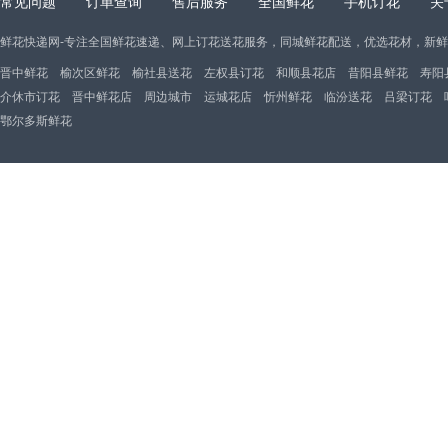
常见问题
订单查询
售后服务
全国鲜花
手机订花
关
鲜花快递网-专注全国鲜花速递、网上订花送花服务，同城鲜花配送，优选花材，新
晋中鲜花
榆次区鲜花
榆社县送花
左权县订花
和顺县花店
昔阳县鲜花
寿阳
介休市订花
晋中鲜花店
周边城市
运城花店
忻州鲜花
临汾送花
吕梁订花
鄂尔多斯鲜花