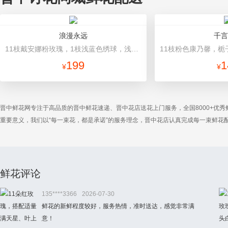
浪漫永远
千言
11枝戴安娜粉玫瑰，1枝浅蓝色绣球，浅紫洋桔梗、栀子叶搭配 浅紫香芋紫平面纸，蓝白条纹缎带
199
1
¥
¥
晋中鲜花网专注于高品质的晋中鲜花速递、晋中花店送花上门服务，全国8000+优
重要意义，我们以“每一束花，都是承诺”的服务理念，晋中花店认真完成每一束鲜
鲜花评论
135****3366
2026-07-30
鲜花的新鲜程度较好，服务热情，准时送达，感觉非常满
意！