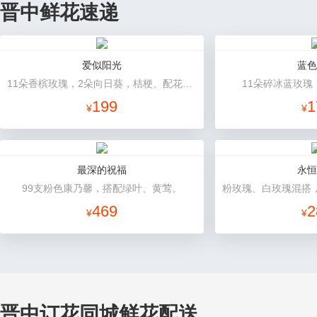
晋中鲜花速递
爱似阳光
蓝色
11朵香槟玫瑰，2朵向日葵，桔梗、配花、绿叶搭配
11朵碎冰蓝玫瑰
199
1
¥
¥
最深的祝福
永恒
99支粉色康乃馨，搭配绿叶、黄莺。
469
2
¥
¥
晋中订花同城鲜花配送