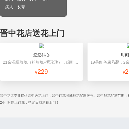
病人
长辈
晋中花店送花上门
悠悠我心
时刻
21朵混搭玫瑰（粉玫瑰+紫玫瑰），绿叶搭配 粉色高档包装
229
2
¥
¥
晋中花店专业提供晋中送花上门，晋中订花同城鲜花配送服务。晋中鲜花配送范围：
24小时网上订花，指定日期送花上门！