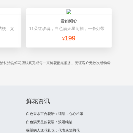
爱如倾心
粉玫瑰、白玫瑰混搭，共33朵，桔梗、尤加利搭配 绿色/浅绿色平面纸，白咖罗纹带花结
11朵红玫瑰，白色满天星间插，一条灯带，一对小熊、黄莺或尤加利叶搭配 长方形礼盒装，礼盒款式和颜色以当地市场为准。
199
¥
长治长治县鲜花店认真完成每一束鲜花配送服务。见证客户无数次感动瞬
鲜花资讯
白色香水百合花语：纯洁，心心相印
白色满天星的花语：浪漫纯洁
探望病人送花礼仪：代表康复的花