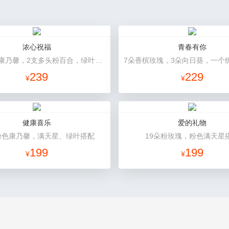
浓心祝福
青春有你
19朵红色康乃馨，2支多头粉百合，绿叶搭配
239
229
¥
¥
健康喜乐
爱的礼物
粉色康乃馨，满天星、绿叶搭配
19朵粉玫瑰，粉色满天星
199
199
¥
¥