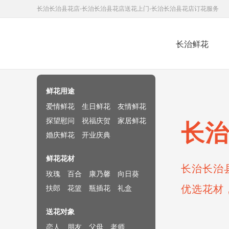
长治长治县花店-长治长治县花店送花上门-长治长治县花店订花服务
长治鲜花
鲜花速递网
鲜花用途
爱情鲜花
生日鲜花
友情鲜花
探望慰问
祝福庆贺
家居鲜花
长治
婚庆鲜花
开业庆典
鲜花花材
长治长治
玫瑰
百合
康乃馨
向日葵
优选花材
扶郎
花篮
瓶插花
礼盒
送花对象
恋人
朋友
父母
老师