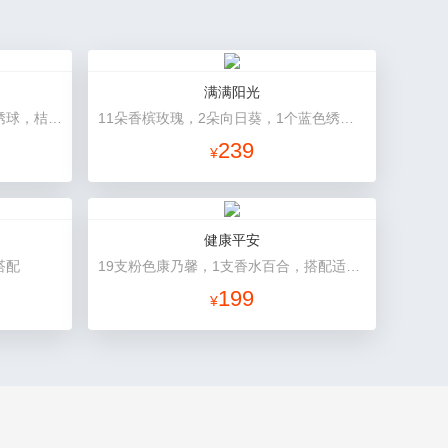
满满阳光
7朵香槟玫瑰，3朵向日葵，一个绣球，桔梗、配花、配草搭配
11朵香槟玫瑰，2朵向日葵，1个蓝色绣球，配花、桔梗、绿叶搭配
239
¥
健康平安
搭配
19支粉色康乃馨，1支香水百合，搭配适量石竹梅、黄莺。
199
¥