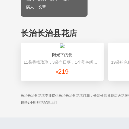
病人
长辈
长治长治县花店
阳光下的爱
11朵香槟玫瑰，3朵向日葵，1个蓝色绣球，配花、绿叶搭配 蓝色高档包装
219
¥
长治长治县花店专业提供长治长治县花店订花，长治长治县花店送花服
最快2小时鲜花配送上门！