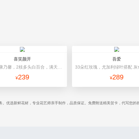
喜笑颜开
吾爱
19朵粉色康乃馨，2枝多头白百合，满天星、绿叶搭配 粉色高档包装
239
289
¥
¥
务。优选新鲜花材，专业花艺师亲手制作，品质保证。免费附送精美贺卡，代写您的