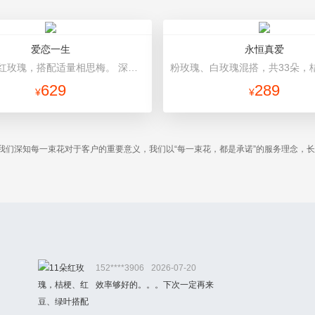
爱恋一生
永恒真爱
99朵精品红玫瑰，搭配适量相思梅。 深蓝色硬纸包装，精美红色缎带蝴蝶结束扎。
629
289
¥
¥
我们深知每一束花对于客户的重要意义，我们以“每一束花，都是承诺”的服务理念，
。
152****3906
2026-07-20
效率够好的。。。下次一定再来