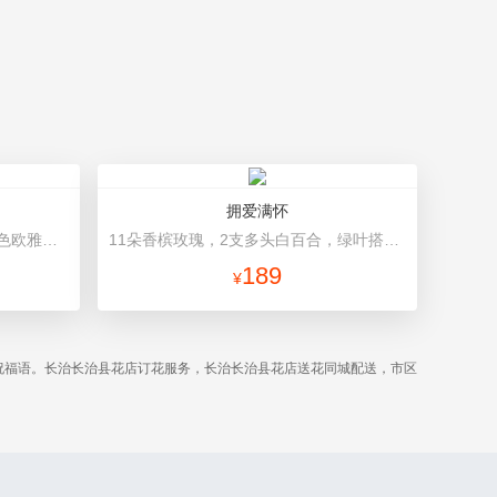
拥爱满怀
33朵红玫瑰，尤加利绿叶搭配 灰色欧雅纸扇形包装，红色缎带花结
11朵香槟玫瑰，2支多头白百合，绿叶搭配 绿色高档包装
189
¥
祝福语。长治长治县花店订花服务，长治长治县花店送花同城配送，市区