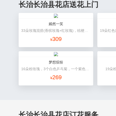
长治长治县花店送花上门
嫣然一笑
33朵玫瑰混搭(香槟玫瑰+红玫瑰)，桔梗、配花、绿叶
309
¥
梦想缤纷
16朵粉玫瑰，3个白色乒乓菊，一个紫色绣球，紫色桔梗、绿叶搭配
19朵
269
¥
长治长治县花店订花服务