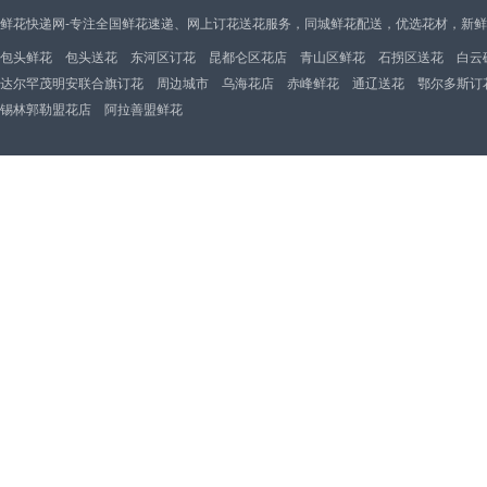
鲜花快递网-专注全国鲜花速递、网上订花送花服务，同城鲜花配送，优选花材，新
包头鲜花
包头送花
东河区订花
昆都仑区花店
青山区鲜花
石拐区送花
白云
达尔罕茂明安联合旗订花
周边城市
乌海花店
赤峰鲜花
通辽送花
鄂尔多斯订
锡林郭勒盟花店
阿拉善盟鲜花