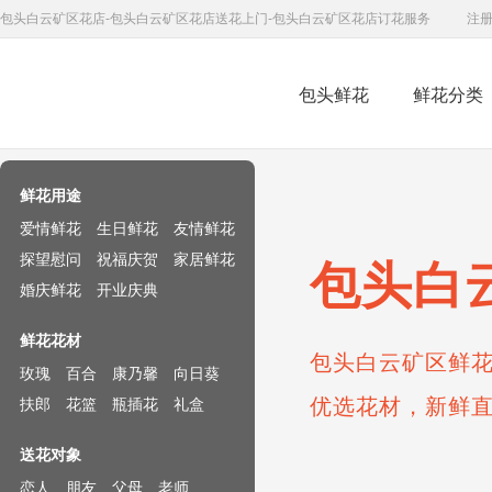
包头白云矿区花店-包头白云矿区花店送花上门-包头白云矿区花店订花服务
注
包头鲜花
鲜花分类
鲜花速递网
鲜花用途
爱情鲜花
生日鲜花
友情鲜花
探望慰问
祝福庆贺
家居鲜花
包头白
婚庆鲜花
开业庆典
鲜花花材
包头白云矿区鲜花
玫瑰
百合
康乃馨
向日葵
优选花材，新鲜
扶郎
花篮
瓶插花
礼盒
送花对象
恋人
朋友
父母
老师