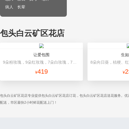
病人
长辈
包头白云矿区花店
让爱包围
生如
9朵粉玫瑰，9朵红玫瑰，7朵白玫瑰，7朵蓝玫瑰，7朵香槟玫瑰，满天星和绿草丰满外围，随机赠送两只公仔 红色高档心形礼盒包装
419
2
¥
¥
包头白云矿区花店专业提供包头白云矿区花店订花，包头白云矿区花店送花服务。优
配送，市区最快2小时鲜花配送上门！