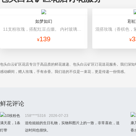
如梦如幻
彩虹
11支粉玫瑰，搭配红豆点缀。 内衬玻璃纸，外层粉色包装纸圆形包装。
139
3
¥
¥
包头白云矿区花店专注于高品质的鲜花速递、包头白云矿区订花送花服务。我们深知
感动瞬间，赠人玫瑰，手有余香。我们送的不仅是一束花，更是传递一份情感。
鲜花评论
158****5316
2026-07-23
送给姐姐的生日礼物，实物和图片上的一致，非常喜欢，送
达时间也很快。