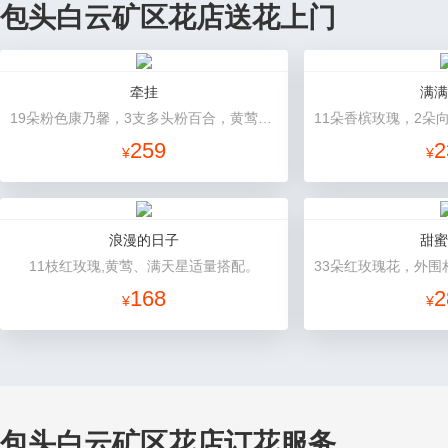
包头白云矿区花店送花上门
牵挂
满满
19朵粉色康乃馨，3支多头粉百合，黄莺搭配
259
2
¥
¥
浪漫的日子
甜蜜
11枝红玫瑰,黄莺、满天星适量搭配。
168
2
¥
¥
包头白云矿区花店订花服务