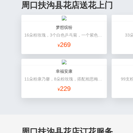
周口扶沟县花店送花上门
梦想缤纷
16朵粉玫瑰，3个白色乒乓菊，一个紫色绣球，紫色桔梗、绿叶搭配
33
269
¥
幸福安康
11朵粉康乃馨，8朵粉玫瑰，搭配相思梅、黄莺穿插点缀。
99支
229
¥
周口扶沟县花店订花服务