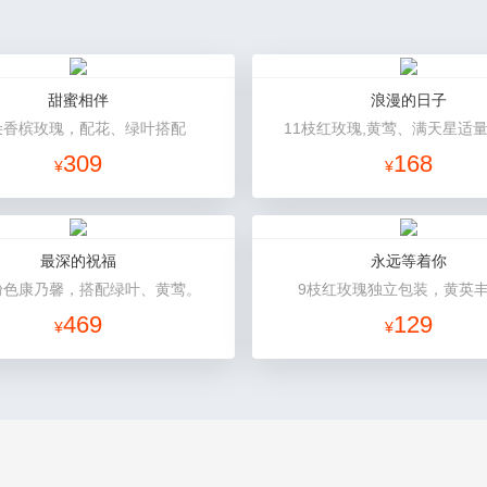
甜蜜相伴
浪漫的日子
朵香槟玫瑰，配花、绿叶搭配
11枝红玫瑰,黄莺、满天星适
309
168
¥
¥
最深的祝福
永远等着你
粉色康乃馨，搭配绿叶、黄莺。
9枝红玫瑰独立包装，黄英
469
129
¥
¥