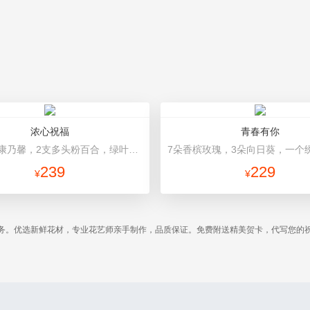
浓心祝福
青春有你
19朵红色康乃馨，2支多头粉百合，绿叶搭配 深红色高档包装
239
229
¥
¥
务。优选新鲜花材，专业花艺师亲手制作，品质保证。免费附送精美贺卡，代写您的