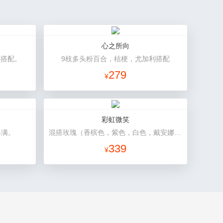
心之所向
量搭配。
9枝多头粉百合，桔梗，尤加利搭配
279
¥
彩虹微笑
丰满。
混搭玫瑰（香槟色，紫色，白色，戴安娜粉色）共52朵，相思梅、桔梗配花
339
¥