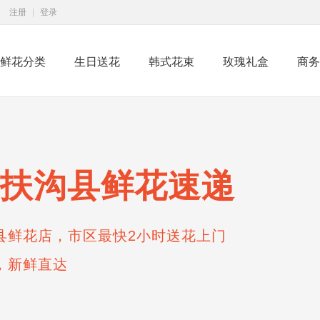
注册
|
登录
鲜花分类
生日送花
韩式花束
玫瑰礼盒
商务
扶沟县鲜花速递
县鲜花店，市区最快2小时送花上门
，新鲜直达