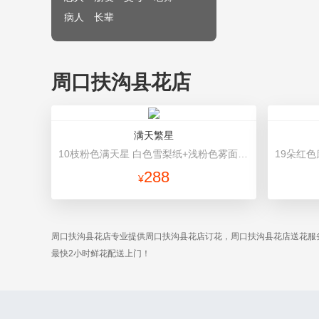
病人
长辈
周口扶沟县花店
满天繁星
10枝粉色满天星 白色雪梨纸+浅粉色雾面纸高档包装
288
¥
周口扶沟县花店专业提供周口扶沟县花店订花，周口扶沟县花店送花服
最快2小时鲜花配送上门！