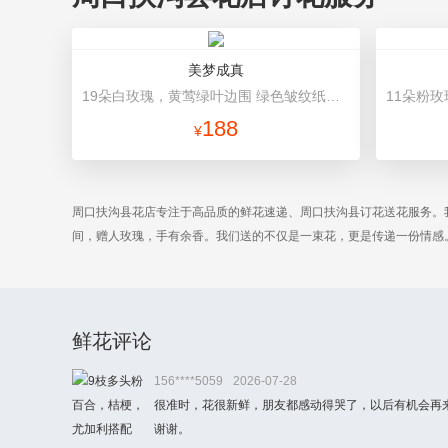
美梦成真
19朵白玫瑰，黄莺绿叶边围 绿色皱纹纸对折包装，下围白色网格纸，精美蝴蝶结装饰
188
¥
周口扶沟县花店专注于高品质的鲜花速递、周口扶沟县订花送花服务。
间，赠人玫瑰，手有余香。我们送的不仅是一束花，更是传递一份情感
鲜花评论
156****5059
2026-07-28
很准时，花很新鲜，朋友都感动得哭了，以后有机会再
谢谢。