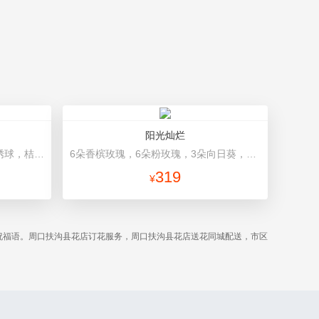
阳光灿烂
7朵香槟玫瑰，3朵向日葵，一个绣球，桔梗、配花、配草搭配 浅蓝色高档包装
6朵香槟玫瑰，6朵粉玫瑰，3朵向日葵，2枝多头白百合，1枝多头粉百合，绿叶 浅蓝色高档包装
319
¥
祝福语。周口扶沟县花店订花服务，周口扶沟县花店送花同城配送，市区