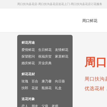
周口扶沟县花店-周口扶沟县花店送花上门-周口扶沟县花店订花服务
周口鲜花
鲜花速递网
鲜花用途
爱情鲜花
生日鲜花
友情鲜花
探望慰问
祝福庆贺
家居鲜花
周口
婚庆鲜花
开业庆典
鲜花花材
周口扶沟
玫瑰
百合
康乃馨
向日葵
优选花材
扶郎
花篮
瓶插花
礼盒
送花对象
恋人
朋友
父母
老师