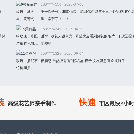
183****4558
2026-07-08
肯
第一次合作，非常愉快。感谢你们能与千里之外完成我的愿
望，辛苦了！！！
158****4349
2026-06-19
的鲜
谢谢~ 收花人很高兴~ 希望快点看到鲜花的相片~ 下次还是
光顾的~
159****1325
2026-06-04
很满意,虽然没有看到实品的样子,女友满意喜欢就好了
装
快速
高级花艺师亲手制作
市区最快2小