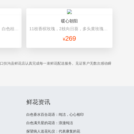
暖心朝阳
11枝香槟玫瑰，间插白色满天星、白色桔梗、尤加利叶 浅蓝色韩式花束
11枝香槟玫瑰，2枝向日葵，多头黄玫瑰（或类似配材替换）、桔梗搭配 黄色雾面纸，内层白色棉纸，黑色丝带
269
¥
周口扶沟县鲜花店认真完成每一束鲜花配送服务。见证客户无数次感动瞬
鲜花资讯
白色香水百合花语：纯洁，心心相印
白色满天星的花语：浪漫纯洁
探望病人送花礼仪：代表康复的花