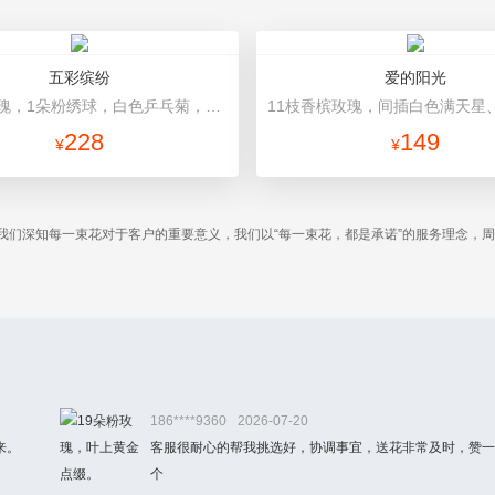
五彩缤纷
爱的阳光
11朵粉玫瑰，1朵粉绣球，白色乒乓菊，桔梗、绿叶搭配 浅色雾面纸包装，米白色丝带
228
149
¥
¥
我们深知每一束花对于客户的重要意义，我们以“每一束花，都是承诺”的服务理念，
。
186****9360
2026-07-20
来。
客服很耐心的帮我挑选好，协调事宜，送花非常及时，赞一
个