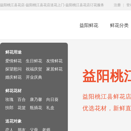
益阳桃江县花店-益阳桃江县花店送花上门-益阳桃江县花店订花服务
注册
|
登
益阳鲜花
鲜花分类
鲜花速递网
鲜花用途
爱情鲜花
生日鲜花
友情鲜花
探望慰问
祝福庆贺
家居鲜花
益阳桃
婚庆鲜花
开业庆典
鲜花花材
益阳桃江县鲜花店
玫瑰
百合
康乃馨
向日葵
优选花材，新鲜
扶郎
花篮
瓶插花
礼盒
送花对象
恋人
朋友
父母
老师