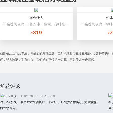
丽秀佳人
如沐
33朵香槟玫瑰，1条灯带，桔梗、绿叶搭配 浅绿色高档包装
33朵香槟玫瑰，绿叶
319
2
¥
¥
益阳桃江县花店专注于高品质的鲜花速递、益阳桃江县订花送花服务。我们深知每一
间，赠人玫瑰，手有余香。我们送的不仅是一束花，更是传递一份情感。
鲜花评论
158****8833
2026-08-01
和图片效果很接近，非常好，工作效率也很高，完全满意！