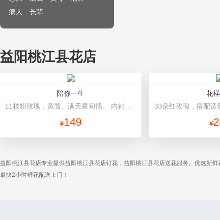
病人
长辈
益阳桃江县花店
陪你一生
花样
11枝粉玫瑰，黄莺、满天星间插。 内衬白色网纱，外层粉色瓦楞纸包装，白色硬纱网，粉色蝴蝶结束扎。
149
2
¥
¥
益阳桃江县花店专业提供益阳桃江县花店订花，益阳桃江县花店送花服务。优选新鲜
最快2小时鲜花配送上门！