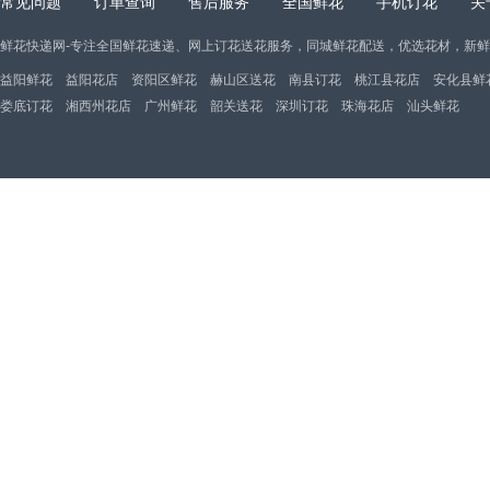
常见问题
订单查询
售后服务
全国鲜花
手机订花
关
鲜花快递网-专注全国鲜花速递、网上订花送花服务，同城鲜花配送，优选花材，新
益阳鲜花
益阳花店
资阳区鲜花
赫山区送花
南县订花
桃江县花店
安化县鲜
娄底订花
湘西州花店
广州鲜花
韶关送花
深圳订花
珠海花店
汕头鲜花