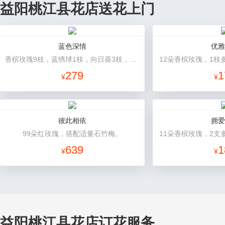
益阳桃江县花店送花上门
蓝色深情
优雅
香槟玫瑰9枝，蓝绣球1枝，向日葵3枝，白色洋桔梗、大叶尤加利搭配
12朵香槟玫瑰，1枝
279
1
¥
¥
彼此相依
拥爱
99朵红玫瑰，搭配适量石竹梅。
11朵香槟玫瑰，2支
639
1
¥
¥
益阳桃江县花店订花服务