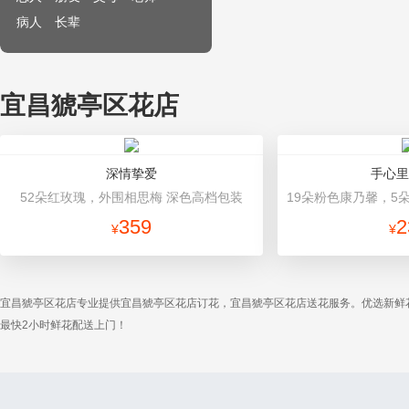
病人
长辈
宜昌猇亭区花店
深情挚爱
手心里
52朵红玫瑰，外围相思梅 深色高档包装
359
2
¥
¥
宜昌猇亭区花店专业提供宜昌猇亭区花店订花，宜昌猇亭区花店送花服务。优选新鲜
最快2小时鲜花配送上门！