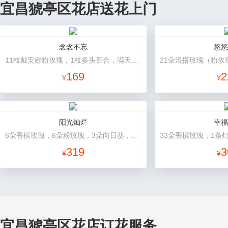
宜昌猇亭区花店送花上门
念念不忘
悠悠
11枝戴安娜粉玫瑰，1枝多头百合，满天星、栀子叶
169
2
¥
¥
阳光灿烂
幸福
6朵香槟玫瑰，6朵粉玫瑰，3朵向日葵，2枝多头白百合，1枝多头粉百合，绿叶
319
3
¥
¥
宜昌猇亭区花店订花服务