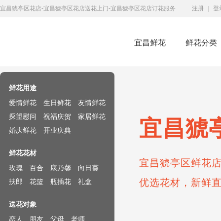
宜昌猇亭区花店-宜昌猇亭区花店送花上门-宜昌猇亭区花店订花服务
注册
|
登
宜昌鲜花
鲜花分类
鲜花速递网
鲜花用途
爱情鲜花
生日鲜花
友情鲜花
探望慰问
祝福庆贺
家居鲜花
宜昌猇
婚庆鲜花
开业庆典
鲜花花材
宜昌猇亭区鲜花店
玫瑰
百合
康乃馨
向日葵
优选花材，新鲜
扶郎
花篮
瓶插花
礼盒
送花对象
恋人
朋友
父母
老师