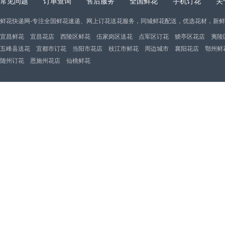
常见问题
订单查询
售后服务
全国鲜花
手机订花
关
鲜花快递网-专注全国鲜花速递、网上订花送花服务，同城鲜花配送，优选花材，新
宜昌鲜花
宜昌花店
西陵区鲜花
伍家岗区送花
点军区订花
猇亭区花店
夷陵
五峰县送花
宜都市订花
当阳市花店
枝江市鲜花
周边城市
襄阳花店
鄂州鲜
随州订花
恩施州花店
仙桃鲜花