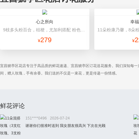
心之所向
幸福
9枝多头粉百合，桔梗，尤加利搭配 粉色包装纸精美包扎
279
2
¥
¥
宜昌猇亭区花店专注于高品质的鲜花速递、宜昌猇亭区订花送花服务。我们深知每一
间，赠人玫瑰，手有余香。我们送的不仅是一束花，更是传递一份情感。
鲜花评论
151****0496
2026-07-24
谢谢你们很准时送到 我女朋友很高兴 下次在光顾