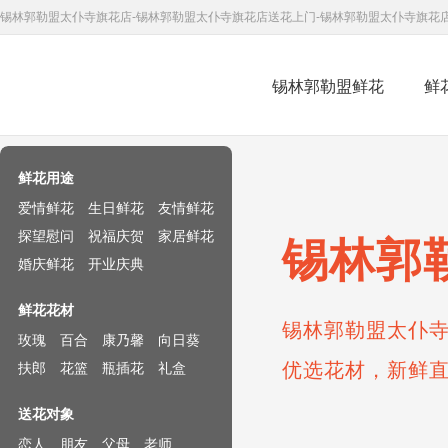
锡林郭勒盟太仆寺旗花店-锡林郭勒盟太仆寺旗花店送花上门-锡林郭勒盟太仆寺旗花
锡林郭勒盟鲜花
鲜
鲜花速递网
鲜花用途
爱情鲜花
生日鲜花
友情鲜花
探望慰问
祝福庆贺
家居鲜花
锡林郭
婚庆鲜花
开业庆典
鲜花花材
锡林郭勒盟太仆寺
玫瑰
百合
康乃馨
向日葵
优选花材，新鲜
扶郎
花篮
瓶插花
礼盒
送花对象
恋人
朋友
父母
老师