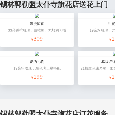
锡林郭勒盟太仆寺旗花店送花上门
浪漫惊喜
甜蜜
33朵香槟玫瑰，白桔梗、尤加利间插
19朵粉玫瑰，
309
1
¥
¥
爱的礼物
幸福绵绵
19朵粉玫瑰，粉色满天星搭配
199
1
¥
¥
锡林郭勒盟太仆寺旗花店订花服务