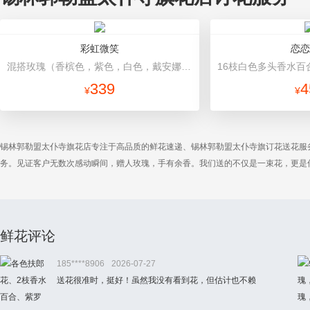
彩虹微笑
恋恋
混搭玫瑰（香槟色，紫色，白色，戴安娜粉色）共52朵，相思梅、桔梗配花 浅蓝色包装，黑色蝴蝶结，黑色丝带缠绕装饰
339
4
¥
¥
锡林郭勒盟太仆寺旗花店专注于高品质的鲜花速递、锡林郭勒盟太仆寺旗订花送花服
务。见证客户无数次感动瞬间，赠人玫瑰，手有余香。我们送的不仅是一束花，更是
鲜花评论
185****8906
2026-07-27
送花很准时，挺好！虽然我没有看到花，但估计也不赖