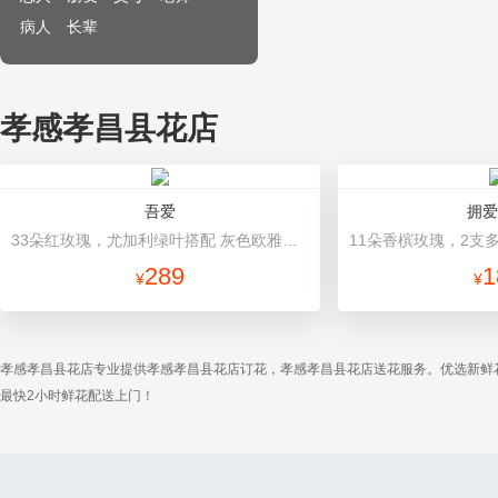
病人
长辈
孝感孝昌县花店
吾爱
拥爱
33朵红玫瑰，尤加利绿叶搭配 灰色欧雅纸扇形包装，红色缎带花结
289
1
¥
¥
孝感孝昌县花店专业提供孝感孝昌县花店订花，孝感孝昌县花店送花服务。优选新鲜
最快2小时鲜花配送上门！