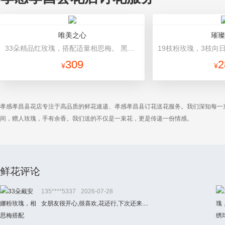
唯美之心
璀璨
33朵精品红玫瑰，搭配适量相思梅。 黑色牛皮纸包装，搭配白色+咖啡色蝴蝶结精美包扎。
309
2
¥
¥
孝感孝昌县花店专注于高品质的鲜花速递、孝感孝昌县订花送花服务。我们深知每一
间，赠人玫瑰，手有余香。我们送的不仅是一束花，更是传递一份情感。
鲜花评论
135****5337
2026-07-28
女朋友很开心,很喜欢,花还行,下次还来....