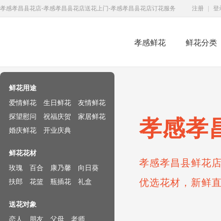
孝感孝昌县花店-孝感孝昌县花店送花上门-孝感孝昌县花店订花服务
注册
|
登
孝感鲜花
鲜花分类
鲜花速递网
鲜花用途
爱情鲜花
生日鲜花
友情鲜花
探望慰问
祝福庆贺
家居鲜花
孝感孝
婚庆鲜花
开业庆典
鲜花花材
孝感孝昌县鲜花店
玫瑰
百合
康乃馨
向日葵
优选花材，新鲜
扶郎
花篮
瓶插花
礼盒
送花对象
恋人
朋友
父母
老师