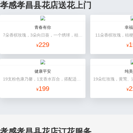
孝感孝昌县花店送花上门
青春有你
幸福
7朵香槟玫瑰，3朵向日葵，一个绣球，桔梗、配花、配草搭配
11朵香槟玫瑰，桔
229
1
¥
¥
健康平安
纯美
19支粉色康乃馨，1支香水百合，搭配适量石竹梅、黄莺。
19朵红玫瑰，黄莺、
199
2
¥
¥
孝感孝昌县花店订花服务