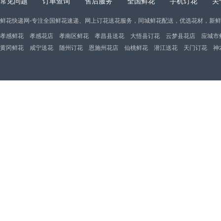
常见问题
订单查询
售后服务
全国鲜花
手机订花
关
鲜花快递网-专注全国鲜花速递、网上订花送花服务，同城鲜花配送，优选花材，新
孝感鲜花
孝感花店
孝南区鲜花
孝昌县送花
大悟县订花
云梦县花店
应城市
黄冈鲜花
咸宁送花
随州订花
恩施州花店
仙桃鲜花
潜江送花
天门订花
神