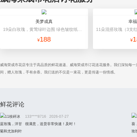
美梦成真
幸福
19朵白玫瑰，黄莺绿叶边围 绿色皱纹纸对折包装，下围白色网格纸，精美蝴蝶结装饰
188
1
¥
¥
威海荣成市花店专注于高品质的鲜花速递、威海荣成市订花送花服务。我们深知每一
间，赠人玫瑰，手有余香。我们送的不仅是一束花，更是传递一份情感。
鲜花评论
133****8716
2026-07-27
很满意，送货非常快速！及时！