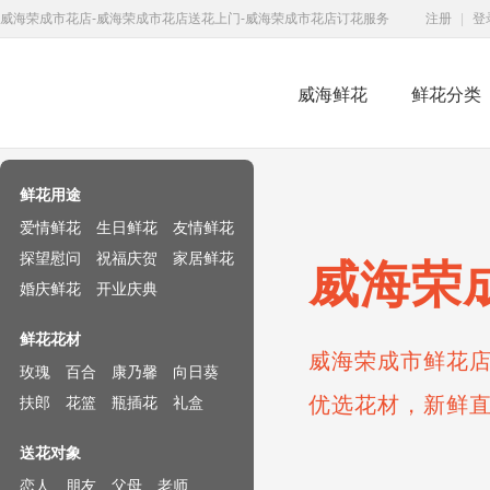
威海荣成市花店-威海荣成市花店送花上门-威海荣成市花店订花服务
注册
|
登
威海鲜花
鲜花分类
鲜花速递网
鲜花用途
爱情鲜花
生日鲜花
友情鲜花
探望慰问
祝福庆贺
家居鲜花
威海荣
婚庆鲜花
开业庆典
鲜花花材
威海荣成市鲜花店
玫瑰
百合
康乃馨
向日葵
优选花材，新鲜
扶郎
花篮
瓶插花
礼盒
送花对象
恋人
朋友
父母
老师