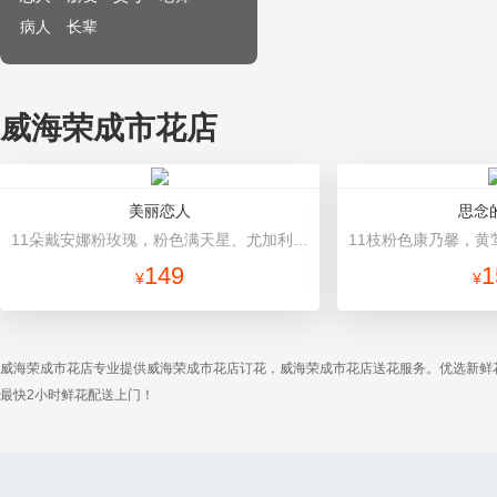
病人
长辈
威海荣成市花店
美丽恋人
思念
11朵戴安娜粉玫瑰，粉色满天星、尤加利绿叶搭配 粉色高档包装
149
1
¥
¥
威海荣成市花店专业提供威海荣成市花店订花，威海荣成市花店送花服务。优选新鲜
最快2小时鲜花配送上门！