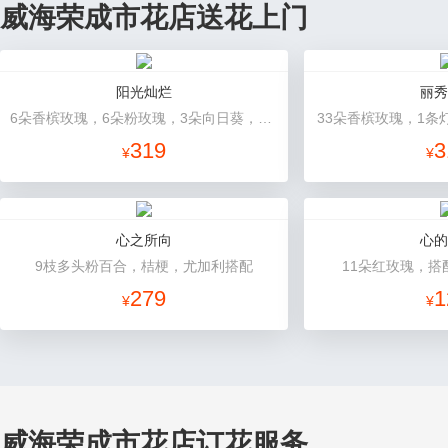
威海荣成市花店送花上门
阳光灿烂
丽秀
6朵香槟玫瑰，6朵粉玫瑰，3朵向日葵，2枝多头白百合，1枝多头粉百合，绿叶
33朵香槟玫瑰，1条
319
3
¥
¥
心之所向
心的
9枝多头粉百合，桔梗，尤加利搭配
11朵红玫瑰，搭
279
1
¥
¥
威海荣成市花店订花服务