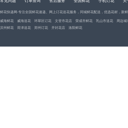
常见问题
订单查询
售后服务
全国鲜花
手机订花
关
鲜花快递网-专注全国鲜花速递、网上订花送花服务，同城鲜花配送，优选花材，新
威海鲜花
威海送花
环翠区订花
文登市花店
荣成市鲜花
乳山市送花
周边城
滨州鲜花
荷泽送花
郑州订花
开封花店
洛阳鲜花