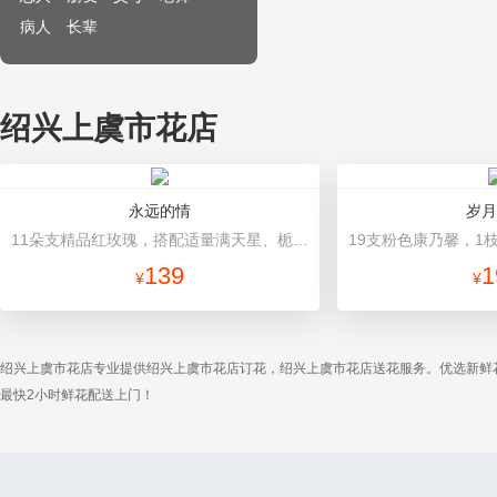
病人
长辈
绍兴上虞市花店
永远的情
岁月
11朵支精品红玫瑰，搭配适量满天星、栀子叶。 内衬白色包装纸，外围深色平面纸包装，精美灰色缎带丝带束扎。
139
1
¥
¥
绍兴上虞市花店专业提供绍兴上虞市花店订花，绍兴上虞市花店送花服务。优选新鲜
最快2小时鲜花配送上门！