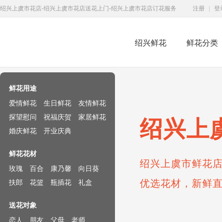
绍兴上虞市花店-绍兴上虞市花店送花上门-绍兴上虞市花店订花服务
注册
|
登
绍兴鲜花
鲜花分类
鲜花速递网
鲜花用途
爱情鲜花
生日鲜花
友情鲜花
探望慰问
祝福庆贺
家居鲜花
绍兴上
婚庆鲜花
开业庆典
鲜花花材
绍兴上虞市鲜花店
玫瑰
百合
康乃馨
向日葵
优选花材，新鲜
扶郎
花篮
瓶插花
礼盒
送花对象
恋人
朋友
父母
老师