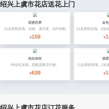
绍兴上虞市花店送花上门
甜蜜的梦
金色
11朵香槟玫瑰，桔梗、满天星、绿叶搭配
159
1
¥
¥
彼此相依
拥爱
99朵红玫瑰，搭配适量石竹梅。
11朵香槟玫瑰，2支
639
1
¥
¥
绍兴上虞市花店订花服务