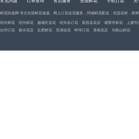
常见问题
订单查询
售后服务
全国鲜花
手机订花
关
鲜花快递网-专注全国鲜花速递、网上订花送花服务，同城鲜花配送，优选花材，新
绍兴鲜花
绍兴鲜花
越城区送花
绍兴县订花
新昌县花店
诸暨市鲜花
上虞市
台州订花
丽水花店
合肥鲜花
芜湖送花
蚌埠订花
淮南花店
马鞍山鲜花