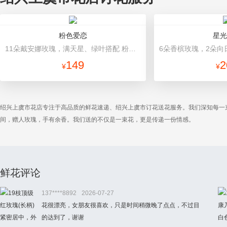
粉色爱恋
星光
11朵戴安娜玫瑰，满天星、绿叶搭配 粉色高档包装
149
2
¥
¥
绍兴上虞市花店专注于高品质的鲜花速递、绍兴上虞市订花送花服务。我们深知每一
间，赠人玫瑰，手有余香。我们送的不仅是一束花，更是传递一份情感。
鲜花评论
137****8892
2026-07-27
花很漂亮，女朋友很喜欢，只是时间稍微晚了点点，不过目
的达到了，谢谢