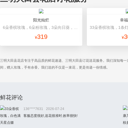
阳光灿烂
幸福
6朵香槟玫瑰，6朵粉玫瑰，3朵向日葵，2枝多头白百合，1枝多头粉百合，绿叶 浅蓝色高档包装
319
3
¥
¥
三明大田县花店专注于高品质的鲜花速递、三明大田县订花送花服务。我们深知每一
间，赠人玫瑰，手有余香。我们送的不仅是一束花，更是传递一份情感。
鲜花评论
136****7631
2026-07-24
客服态度很好,送花很准时.效率很快!