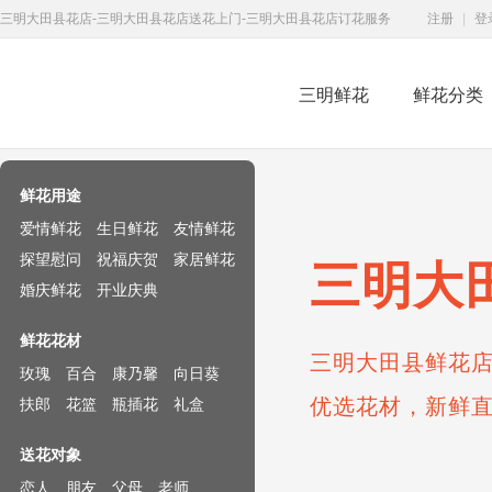
三明大田县花店-三明大田县花店送花上门-三明大田县花店订花服务
注册
|
登
三明鲜花
鲜花分类
鲜花速递网
鲜花用途
爱情鲜花
生日鲜花
友情鲜花
探望慰问
祝福庆贺
家居鲜花
三明大
婚庆鲜花
开业庆典
鲜花花材
三明大田县鲜花店
玫瑰
百合
康乃馨
向日葵
优选花材，新鲜
扶郎
花篮
瓶插花
礼盒
送花对象
恋人
朋友
父母
老师