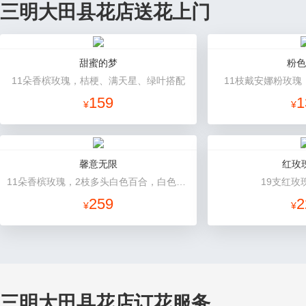
三明大田县花店送花上门
甜蜜的梦
粉色
11朵香槟玫瑰，桔梗、满天星、绿叶搭配
11枝戴安娜粉玫瑰
159
1
¥
¥
馨意无限
红玫
11朵香槟玫瑰，2枝多头白色百合，白色洋桔梗、绿叶
19支红玫
259
2
¥
¥
三明大田县花店订花服务