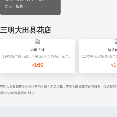
病人
长辈
三明大田县花店
温暖关怀
远方
19枝粉色康乃馨，搭配适量石竹梅、紫色勿忘我、栀子叶 内层紫红色，外层粉色牛皮纸，玫红色缎带花结
169
1
¥
¥
三明大田县花店专业提供三明大田县花店订花，三明大田县花店送花服务。优选新鲜
最快2小时鲜花配送上门！