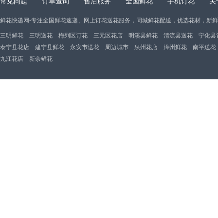
常见问题
订单查询
售后服务
全国鲜花
手机订花
关
鲜花快递网-专注全国鲜花速递、网上订花送花服务，同城鲜花配送，优选花材，新
三明鲜花
三明送花
梅列区订花
三元区花店
明溪县鲜花
清流县送花
宁化县
泰宁县花店
建宁县鲜花
永安市送花
周边城市
泉州花店
漳州鲜花
南平送花
九江花店
新余鲜花