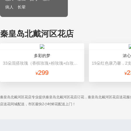
病人
长辈
秦皇岛北戴河区花店
多彩的梦
浓心
33朵混搭玫瑰（香槟玫瑰+粉玫瑰+白玫瑰），配花、绿叶搭配 粉色高档包装
299
2
¥
¥
秦皇岛北戴河区花店专业提供秦皇岛北戴河区花店订花，秦皇岛北戴河区花店送花服
店送花同城配送，市区最快2小时鲜花配送上门！