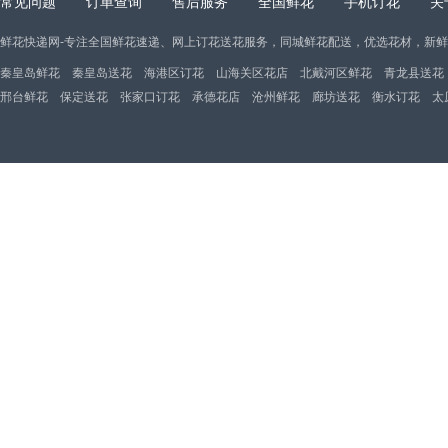
常见问题
订单查询
售后服务
全国鲜花
手机订花
关
鲜花快递网-专注全国鲜花速递、网上订花送花服务，同城鲜花配送，优选花材，新
秦皇岛鲜花
秦皇岛送花
海港区订花
山海关区花店
北戴河区鲜花
青龙县送花
邢台鲜花
保定送花
张家口订花
承德花店
沧州鲜花
廊坊送花
衡水订花
太