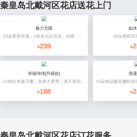
秦皇岛北戴河区花店送花上门
魅力无限
如沐
19朵香槟玫瑰，1枝多头白百合，桔梗、小花、绿叶搭配
33朵香槟玫
239
2
¥
¥
幸福绵绵[升级款]
浪漫
21枝红色康乃馨，加拿大黄莺，满天星间插丰满
188
2
¥
¥
秦皇岛北戴河区花店订花服务