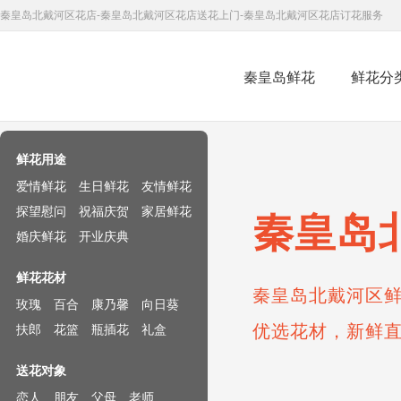
秦皇岛北戴河区花店-秦皇岛北戴河区花店送花上门-秦皇岛北戴河区花店订花服务
秦皇岛鲜花
鲜花分
鲜花速递网
鲜花用途
爱情鲜花
生日鲜花
友情鲜花
探望慰问
祝福庆贺
家居鲜花
秦皇岛
婚庆鲜花
开业庆典
鲜花花材
秦皇岛北戴河区鲜
玫瑰
百合
康乃馨
向日葵
优选花材，新鲜
扶郎
花篮
瓶插花
礼盒
送花对象
恋人
朋友
父母
老师