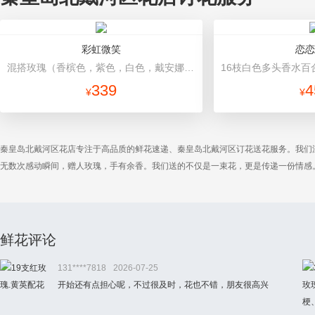
彩虹微笑
恋恋
混搭玫瑰（香槟色，紫色，白色，戴安娜粉色）共52朵，相思梅、桔梗配花 浅蓝色包装，黑色蝴蝶结，黑色丝带缠绕装饰
339
4
¥
¥
秦皇岛北戴河区花店专注于高品质的鲜花速递、秦皇岛北戴河区订花送花服务。我们
无数次感动瞬间，赠人玫瑰，手有余香。我们送的不仅是一束花，更是传递一份情感
鲜花评论
131****7818
2026-07-25
开始还有点担心呢，不过很及时，花也不错，朋友很高兴