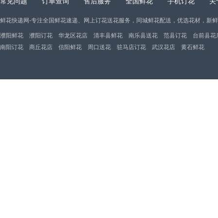
常见问题
订单查询
售后服务
全国鲜花
手机订花
关
鲜花快递网-专注全国鲜花速递、网上订花送花服务，同城鲜花配送，优选花材，新
濮阳鲜花
濮阳订花
华龙区花店
清丰县鲜花
南乐县送花
范县订花
台前县花
南阳订花
商丘花店
信阳鲜花
周口送花
驻马店订花
武汉花店
黄石鲜花