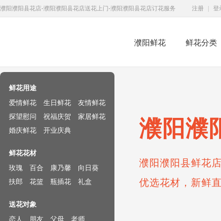
濮阳濮阳县花店-濮阳濮阳县花店送花上门-濮阳濮阳县花店订花服务
注册
|
登
濮阳鲜花
鲜花分类
鲜花速递网
鲜花用途
爱情鲜花
生日鲜花
友情鲜花
探望慰问
祝福庆贺
家居鲜花
濮阳濮
婚庆鲜花
开业庆典
鲜花花材
濮阳濮阳县鲜花店
玫瑰
百合
康乃馨
向日葵
优选花材，新鲜
扶郎
花篮
瓶插花
礼盒
送花对象
恋人
朋友
父母
老师