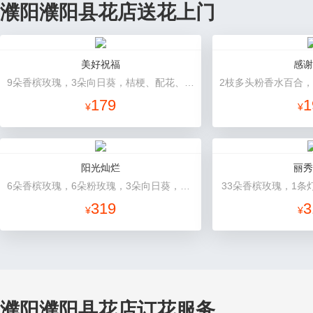
濮阳濮阳县花店送花上门
美好祝福
感谢
9朵香槟玫瑰，3朵向日葵，桔梗、配花、配草搭配
179
1
¥
¥
阳光灿烂
丽秀
6朵香槟玫瑰，6朵粉玫瑰，3朵向日葵，2枝多头白百合，1枝多头粉百合，绿叶
33朵香槟玫瑰，1条
319
3
¥
¥
濮阳濮阳县花店订花服务