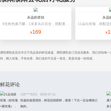
永远的牵挂
永远
9支粉色康乃馨，1支多头白百合，搭配黄莺、满天星。 粉色卷边纸（平面纸替代）圆形包装，粉色丝带束扎。
169
1
¥
¥
濮阳濮阳县花店专注于高品质的鲜花速递、濮阳濮阳县订花送花服务。我们深知每一
间，赠人玫瑰，手有余香。我们送的不仅是一束花，更是传递一份情感。
鲜花评论
139****6251
2026-07-21
快递的速度很快，鲜花也很新鲜，谢谢！下次一定会继续订
购的。