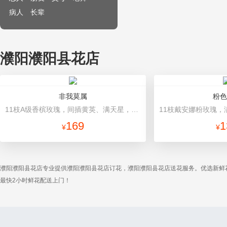
病人
长辈
濮阳濮阳县花店
非我莫属
粉色
11枝A级香槟玫瑰，间插黄英、满天星，另加2只可爱小熊公仔（小熊以实物为准）。 咖啡色手揉纸尖角圆形包装，深咖色法式蝴蝶结。
169
1
¥
¥
濮阳濮阳县花店专业提供濮阳濮阳县花店订花，濮阳濮阳县花店送花服务。优选新鲜
最快2小时鲜花配送上门！