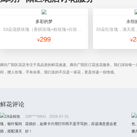
多彩的梦
永恒
33朵混搭玫瑰（香槟玫瑰+粉玫瑰+白玫瑰），配花、绿叶搭配 粉色高档包装
299
2
¥
¥
廊坊广阳区花店专注于高品质的鲜花速递、廊坊广阳区订花送花服务。我们深知每一
间，赠人玫瑰，手有余香。我们送的不仅是一束花，更是传递一份情感。
鲜花评论
199****6941
2026-07-31
花很好，如果卡片用打印而不是手写的，应该满意度会更
好！