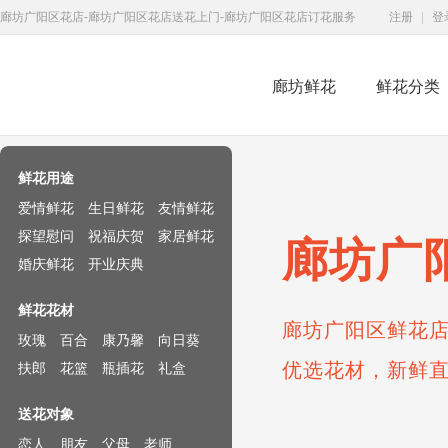
廊坊广阳区花店-廊坊广阳区花店送花上门-廊坊广阳区花店订花服务
注册
|
登
廊坊鲜花
鲜花分类
鲜花速递网
鲜花用途
爱情鲜花
生日鲜花
友情鲜花
探望慰问
祝福庆贺
家居鲜花
廊坊广
婚庆鲜花
开业庆典
鲜花花材
廊坊广阳区鲜花店
玫瑰
百合
康乃馨
向日葵
优选花材，新鲜
扶郎
花篮
瓶插花
礼盒
送花对象
恋人
朋友
父母
老师