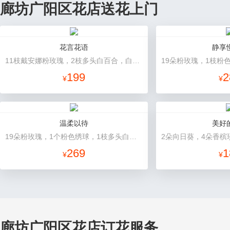
廊坊广阳区花店送花上门
花言花语
静享
11枝戴安娜粉玫瑰，2枝多头白百合，白色相思梅、栀子叶搭配
199
2
¥
¥
温柔以待
美好
19朵粉玫瑰，1个粉色绣球，1枝多头白百合，桔梗、满天星、绿叶搭配
269
1
¥
¥
廊坊广阳区花店订花服务