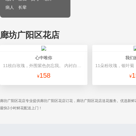
病人
长辈
廊坊广阳区花店
心中唯你
我们
11枝白玫瑰，外围紫色勿忘我。 内衬白色皱纹纸，外层蓝色皱纹纸包装圆形花束。蓝色丝带打结。
158
1
¥
¥
廊坊广阳区花店专业提供廊坊广阳区花店订花，廊坊广阳区花店送花服务。优选新鲜
最快2小时鲜花配送上门！