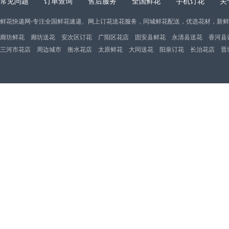
常见问题
订单查询
售后服务
全国鲜花
手机订花
关
鲜花快递网-专注全国鲜花速递、网上订花送花服务，同城鲜花配送，优选花材，新
廊坊鲜花
廊坊送花
安次区订花
广阳区花店
固安县鲜花
永清县送花
香河县
三河市花店
周边城市
衡水花店
太原鲜花
大同送花
阳泉订花
长治花店
晋