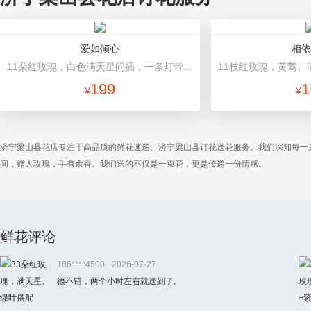
爱如倾心
相依
11朵红玫瑰，白色满天星间插，一条灯带，一对小熊、黄莺或尤加利叶搭配 长方形礼盒装，礼盒款式和颜色以当地市场为准。
199
1
¥
¥
济宁梁山县花店专注于高品质的鲜花速递、济宁梁山县订花送花服务。我们深知每一
间，赠人玫瑰，手有余香。我们送的不仅是一束花，更是传递一份情感。
鲜花评论
186****4500
2026-07-27
很不错，两个小时左右就送到了。