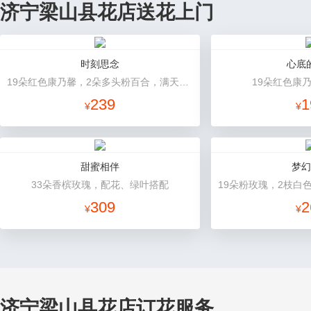
济宁梁山县花店送花上门
时刻思念
心底
19朵红色康乃馨，2朵多头粉百合，满天星、绿叶搭配
19朵红色康
239
1
¥
¥
甜蜜相伴
梦幻
33朵香槟玫瑰，配花、绿叶搭配
309
2
¥
¥
济宁梁山县花店订花服务