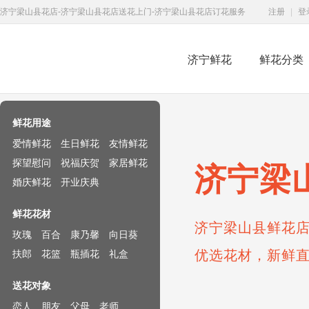
济宁梁山县花店-济宁梁山县花店送花上门-济宁梁山县花店订花服务
注册
|
登
济宁鲜花
鲜花分类
鲜花速递网
鲜花用途
爱情鲜花
生日鲜花
友情鲜花
探望慰问
祝福庆贺
家居鲜花
济宁梁
婚庆鲜花
开业庆典
鲜花花材
济宁梁山县鲜花店
玫瑰
百合
康乃馨
向日葵
优选花材，新鲜
扶郎
花篮
瓶插花
礼盒
送花对象
恋人
朋友
父母
老师