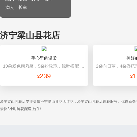
病人
长辈
济宁梁山县花店
手心里的温柔
美好
19朵粉色康乃馨，5朵粉玫瑰，绿叶搭配 粉色高档包装
239
1
¥
¥
济宁梁山县花店专业提供济宁梁山县花店订花，济宁梁山县花店送花服务。优选新鲜
最快2小时鲜花配送上门！