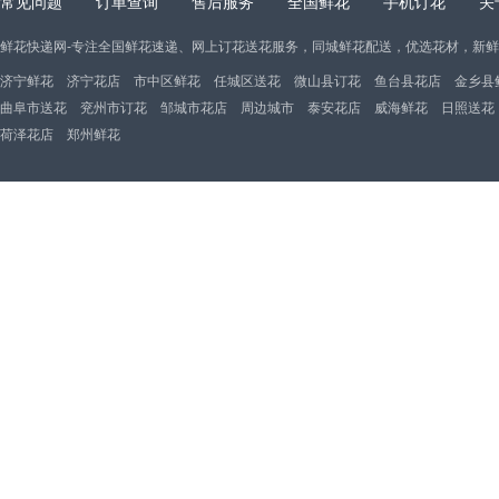
常见问题
订单查询
售后服务
全国鲜花
手机订花
关
鲜花快递网-专注全国鲜花速递、网上订花送花服务，同城鲜花配送，优选花材，新
济宁鲜花
济宁花店
市中区鲜花
任城区送花
微山县订花
鱼台县花店
金乡县
曲阜市送花
兖州市订花
邹城市花店
周边城市
泰安花店
威海鲜花
日照送花
荷泽花店
郑州鲜花