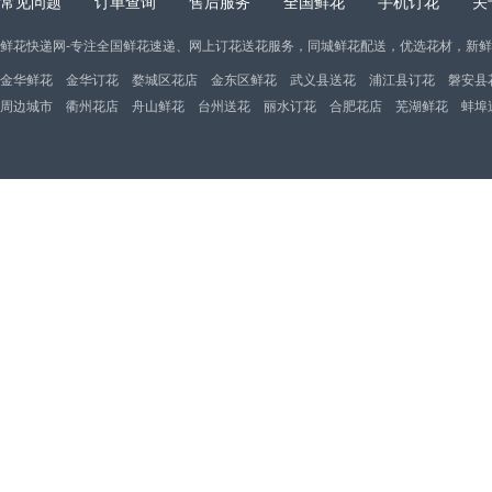
常见问题
订单查询
售后服务
全国鲜花
手机订花
关
鲜花快递网-专注全国鲜花速递、网上订花送花服务，同城鲜花配送，优选花材，新
金华鲜花
金华订花
婺城区花店
金东区鲜花
武义县送花
浦江县订花
磐安县
周边城市
衢州花店
舟山鲜花
台州送花
丽水订花
合肥花店
芜湖鲜花
蚌埠