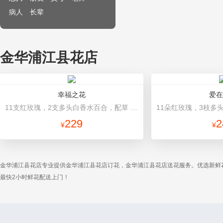
病人
长辈
金华浦江县花店
幸福之花
爱在
11支红玫瑰，2支多头白香水百合，配草 高档圆形包装
229
2
¥
¥
金华浦江县花店专业提供金华浦江县花店订花，金华浦江县花店送花服务。优选新鲜
最快2小时鲜花配送上门！