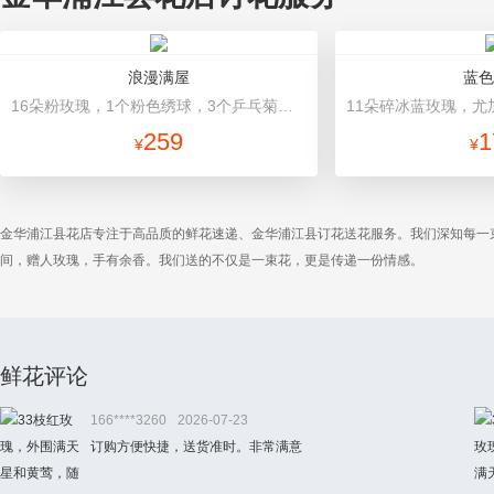
浪漫满屋
蓝色
16朵粉玫瑰，1个粉色绣球，3个乒乓菊，桔梗、绿叶搭配 粉色高档包装
259
1
¥
¥
金华浦江县花店专注于高品质的鲜花速递、金华浦江县订花送花服务。我们深知每一
间，赠人玫瑰，手有余香。我们送的不仅是一束花，更是传递一份情感。
鲜花评论
166****3260
2026-07-23
订购方便快捷，送货准时。非常满意