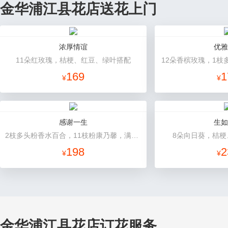
金华浦江县花店送花上门
浓厚情谊
优雅
11朵红玫瑰，桔梗、红豆、绿叶搭配
12朵香槟玫瑰，1枝
169
1
¥
¥
感谢一生
生如
2枝多头粉香水百合，11枝粉康乃馨，满天星+绿叶适量。
8朵向日葵，桔梗
198
2
¥
¥
金华浦江县花店订花服务