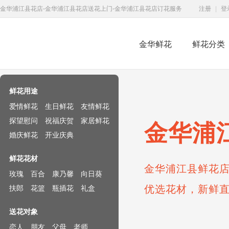
金华浦江县花店-金华浦江县花店送花上门-金华浦江县花店订花服务
注册
|
登
金华鲜花
鲜花分类
鲜花速递网
鲜花用途
爱情鲜花
生日鲜花
友情鲜花
探望慰问
祝福庆贺
家居鲜花
金华浦
婚庆鲜花
开业庆典
鲜花花材
金华浦江县鲜花店
玫瑰
百合
康乃馨
向日葵
优选花材，新鲜
扶郎
花篮
瓶插花
礼盒
送花对象
恋人
朋友
父母
老师