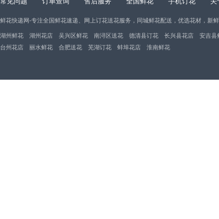
常见问题
订单查询
售后服务
全国鲜花
手机订花
关
鲜花快递网-专注全国鲜花速递、网上订花送花服务，同城鲜花配送，优选花材，新
湖州鲜花
湖州花店
吴兴区鲜花
南浔区送花
德清县订花
长兴县花店
安吉县
台州花店
丽水鲜花
合肥送花
芜湖订花
蚌埠花店
淮南鲜花