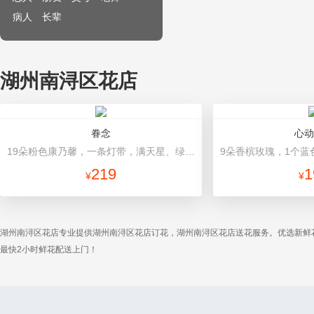
病人
长辈
湖州南浔区花店
眷念
心动
19朵粉色康乃馨，一条灯带，满天星、绿叶搭配 粉色高档包装
219
1
¥
¥
湖州南浔区花店专业提供湖州南浔区花店订花，湖州南浔区花店送花服务。优选新鲜
最快2小时鲜花配送上门！