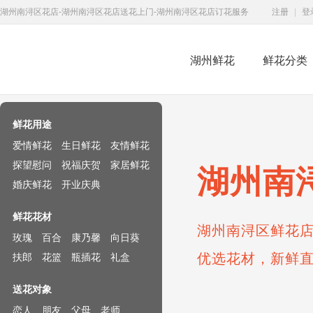
湖州南浔区花店-湖州南浔区花店送花上门-湖州南浔区花店订花服务
注册
|
登
湖州鲜花
鲜花分类
鲜花速递网
鲜花用途
爱情鲜花
生日鲜花
友情鲜花
探望慰问
祝福庆贺
家居鲜花
湖州南
婚庆鲜花
开业庆典
鲜花花材
湖州南浔区鲜花店
玫瑰
百合
康乃馨
向日葵
优选花材，新鲜
扶郎
花篮
瓶插花
礼盒
送花对象
恋人
朋友
父母
老师