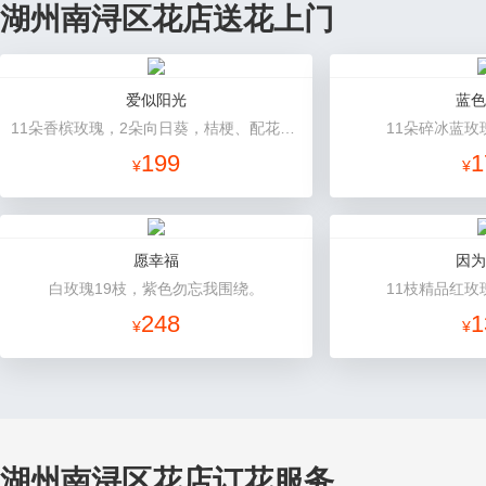
湖州南浔区花店送花上门
爱似阳光
蓝色
11朵香槟玫瑰，2朵向日葵，桔梗、配花、绿叶搭配
11朵碎冰蓝玫
199
1
¥
¥
愿幸福
因为
白玫瑰19枝，紫色勿忘我围绕。
11枝精品红玫
248
1
¥
¥
湖州南浔区花店订花服务