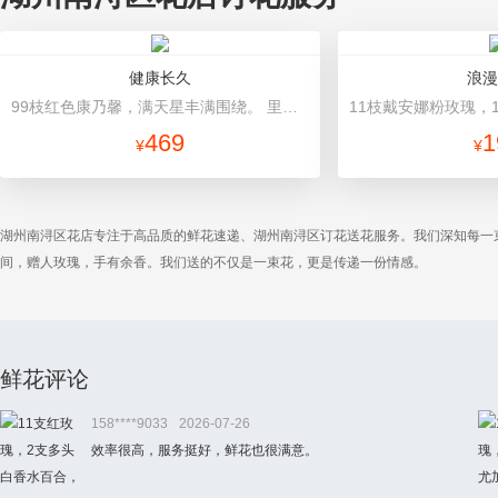
健康长久
浪漫
99枝红色康乃馨，满天星丰满围绕。 里层红色皱纹纸圆形包装，外面红色网纱围绕，同色丝带束扎。
469
1
¥
¥
湖州南浔区花店专注于高品质的鲜花速递、湖州南浔区订花送花服务。我们深知每一
间，赠人玫瑰，手有余香。我们送的不仅是一束花，更是传递一份情感。
鲜花评论
158****9033
2026-07-26
效率很高，服务挺好，鲜花也很满意。