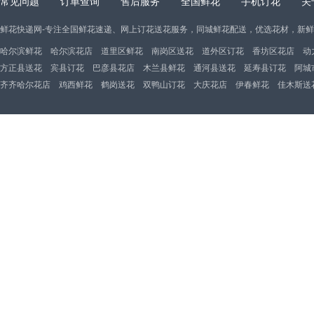
常见问题
订单查询
售后服务
全国鲜花
手机订花
关
鲜花快递网-专注全国鲜花速递、网上订花送花服务，同城鲜花配送，优选花材，新
哈尔滨鲜花
哈尔滨花店
道里区鲜花
南岗区送花
道外区订花
香坊区花店
动
方正县送花
宾县订花
巴彦县花店
木兰县鲜花
通河县送花
延寿县订花
阿城
齐齐哈尔花店
鸡西鲜花
鹤岗送花
双鸭山订花
大庆花店
伊春鲜花
佳木斯送