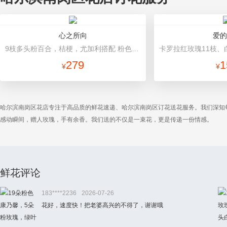
心之所向
爱的
9枝多头粉百合，桔梗，尤加利搭配 粉色包装纸精美包扎
279
1
¥
¥
哈尔滨南岗区花店专注于高品质的鲜花速递、哈尔滨南岗区订花送花服务。我们深知
感动瞬间，赠人玫瑰，手有余香。我们送的不仅是一束花，更是传递一份情感。
鲜花评论
183****2236
2026-07-26
花好，速度快！把老婆高兴的不得了，谢谢哦