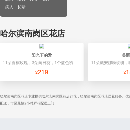
病人
长辈
哈尔滨南岗区花店
阳光下的爱
美丽
11朵香槟玫瑰，3朵向日葵，1个蓝色绣球，配花、绿叶搭配 蓝色高档包装
219
1
¥
¥
哈尔滨南岗区花店专业提供哈尔滨南岗区花店订花，哈尔滨南岗区花店送花服务。优
配送，市区最快2小时鲜花配送上门！