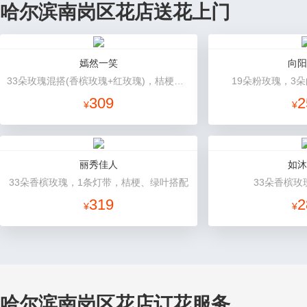
哈尔滨南岗区花店送花上门
嫣然一笑
向阳
33朵玫瑰混搭(香槟玫瑰+红玫瑰)，桔梗、配花、绿叶
19朵粉玫瑰，3
309
2
¥
¥
丽秀佳人
如沐
33朵香槟玫瑰，1条灯带，桔梗、绿叶搭配
33朵香槟玫
319
2
¥
¥
哈尔滨南岗区花店订花服务