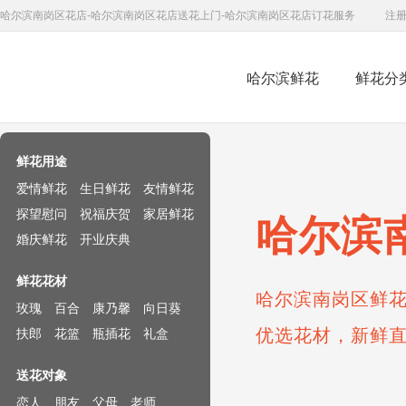
哈尔滨南岗区花店-哈尔滨南岗区花店送花上门-哈尔滨南岗区花店订花服务
注
哈尔滨鲜花
鲜花分
鲜花速递网
鲜花用途
爱情鲜花
生日鲜花
友情鲜花
探望慰问
祝福庆贺
家居鲜花
哈尔滨
婚庆鲜花
开业庆典
鲜花花材
哈尔滨南岗区鲜花
玫瑰
百合
康乃馨
向日葵
优选花材，新鲜
扶郎
花篮
瓶插花
礼盒
送花对象
恋人
朋友
父母
老师