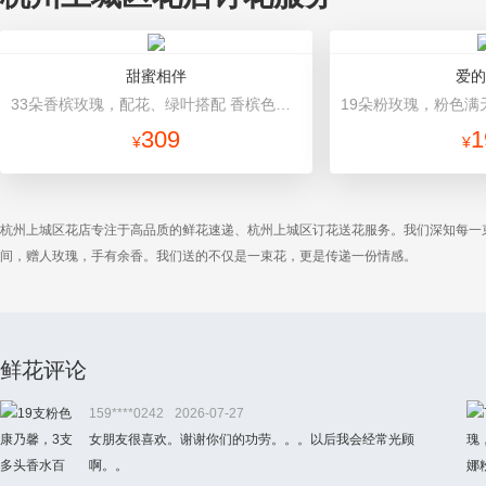
甜蜜相伴
爱的
33朵香槟玫瑰，配花、绿叶搭配 香槟色高档包装
309
1
¥
¥
杭州上城区花店专注于高品质的鲜花速递、杭州上城区订花送花服务。我们深知每一
间，赠人玫瑰，手有余香。我们送的不仅是一束花，更是传递一份情感。
鲜花评论
159****0242
2026-07-27
女朋友很喜欢。谢谢你们的功劳。。。以后我会经常光顾
啊。。