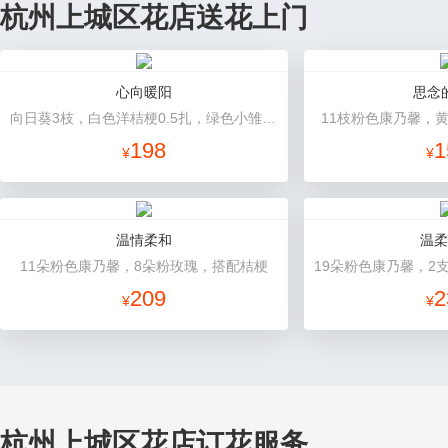
杭州上城区花店送花上门
心向暖阳
思念
向日葵3枝，白色洋桔梗0.5扎，绿色小雏菊2枝，雪柳0.1扎
11枝粉色康乃馨，
198
1
¥
¥
温情柔和
温柔
11朵粉色康乃馨，8朵粉玫瑰，搭配桔梗
209
2
¥
¥
杭州上城区花店订花服务