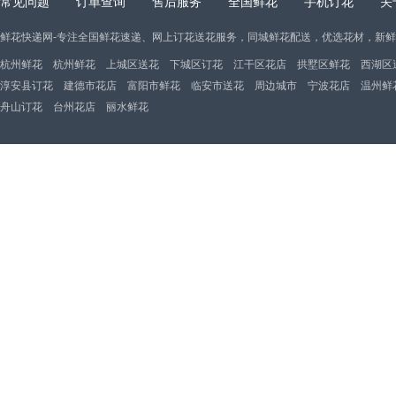
常见问题
订单查询
售后服务
全国鲜花
手机订花
关
鲜花快递网-专注全国鲜花速递、网上订花送花服务，同城鲜花配送，优选花材，新
杭州鲜花
杭州鲜花
上城区送花
下城区订花
江干区花店
拱墅区鲜花
西湖区
淳安县订花
建德市花店
富阳市鲜花
临安市送花
周边城市
宁波花店
温州鲜
舟山订花
台州花店
丽水鲜花