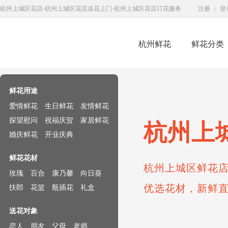
杭州上城区花店-杭州上城区花店送花上门-杭州上城区花店订花服务
注册
|
登
杭州鲜花
鲜花分类
鲜花速递网
鲜花用途
爱情鲜花
生日鲜花
友情鲜花
探望慰问
祝福庆贺
家居鲜花
杭州上
婚庆鲜花
开业庆典
鲜花花材
杭州上城区鲜花店
玫瑰
百合
康乃馨
向日葵
优选花材，新鲜
扶郎
花篮
瓶插花
礼盒
送花对象
恋人
朋友
父母
老师