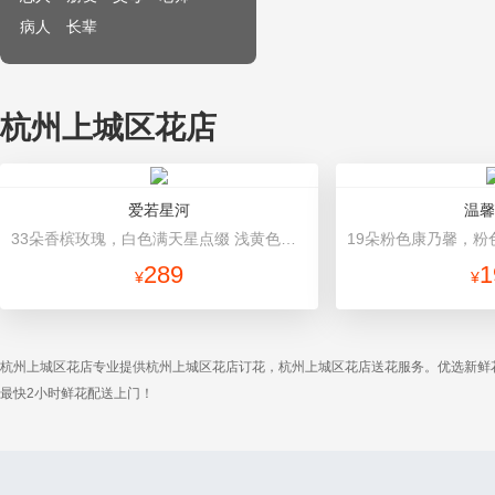
病人
长辈
杭州上城区花店
爱若星河
温馨
33朵香槟玫瑰，白色满天星点缀 浅黄色、白色双面纸高档包装
289
1
¥
¥
杭州上城区花店专业提供杭州上城区花店订花，杭州上城区花店送花服务。优选新鲜
最快2小时鲜花配送上门！