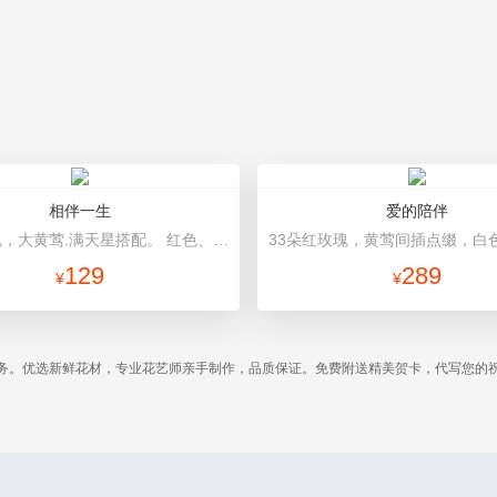
相伴一生
爱的陪伴
9支红玫瑰，大黄莺.满天星搭配。 红色、紫色皱纹纸包装、粉色锻带打结。
129
289
¥
¥
务。优选新鲜花材，专业花艺师亲手制作，品质保证。免费附送精美贺卡，代写您的