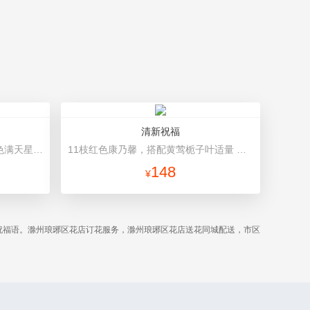
清新祝福
33朵红玫瑰，黄莺间插点缀，白色满天星外围点缀搭配 灰色长方形礼盒，礼盒款式和颜色以当地市场为准。
11枝红色康乃馨，搭配黄莺栀子叶适量 红色平面纸，墨绿色缎带花结
148
¥
祝福语。滁州琅琊区花店订花服务，滁州琅琊区花店送花同城配送，市区