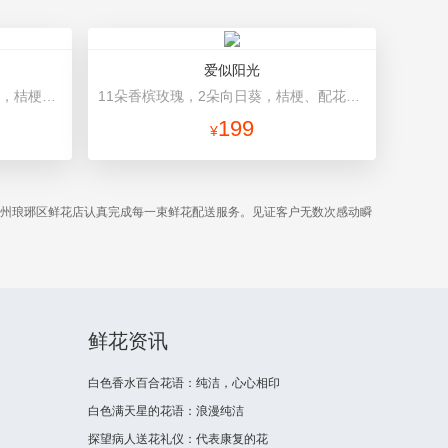
爱似阳光
19朵粉色康乃馨，2支多头粉百合，桔梗、黄莺搭配 粉色高档包装
11朵香槟玫瑰，2朵向日葵，桔梗、配花、绿叶搭配 蓝色高档包装
199
¥
滁州琅琊区鲜花店认真完成每一束鲜花配送服务。见证客户无数次感动瞬
鲜花资讯
白色香水百合花语：纯洁，心心相印
白色满天星的花语：浪漫纯洁
探望病人送花礼仪：代表康复的花