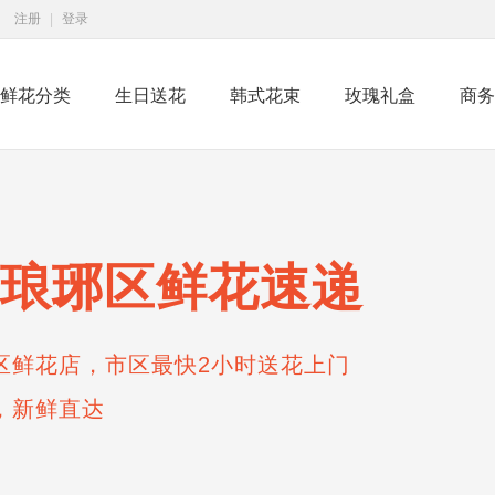
注册
|
登录
鲜花分类
生日送花
韩式花束
玫瑰礼盒
商务
琅琊区鲜花速递
区鲜花店，市区最快2小时送花上门
，新鲜直达