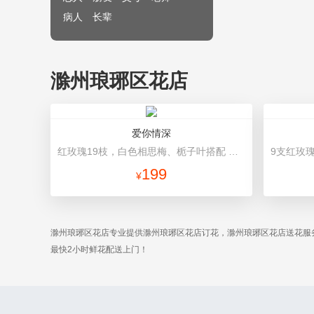
病人
长辈
滁州琅琊区花店
爱你情深
红玫瑰19枝，白色相思梅、栀子叶搭配 深灰色雾面纸，酒红色宽缎带
199
¥
滁州琅琊区花店专业提供滁州琅琊区花店订花，滁州琅琊区花店送花服
最快2小时鲜花配送上门！