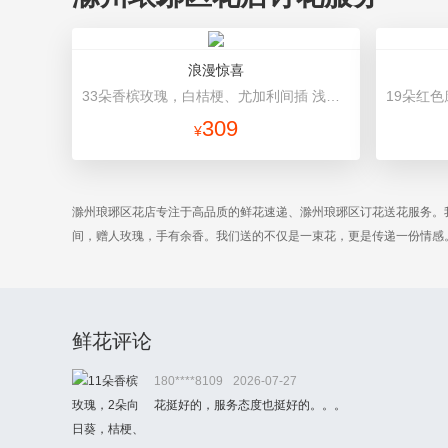
浪漫惊喜
33朵香槟玫瑰，白桔梗、尤加利间插 浅绿色+浅黄色双面纸高档包装
309
¥
滁州琅琊区花店专注于高品质的鲜花速递、滁州琅琊区订花送花服务。
间，赠人玫瑰，手有余香。我们送的不仅是一束花，更是传递一份情感
鲜花评论
180****8109
2026-07-27
花挺好的，服务态度也挺好的。。。