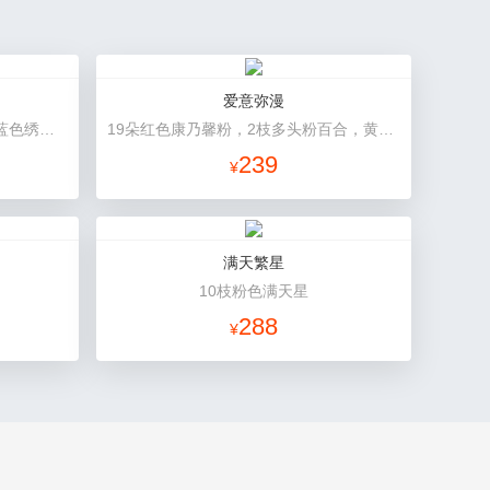
爱意弥漫
11朵香槟玫瑰，3朵向日葵，1个蓝色绣球，桔梗、绿叶搭配
19朵红色康乃馨粉，2枝多头粉百合，黄莺、石竹梅搭配
239
¥
满天繁星
10枝粉色满天星
288
¥