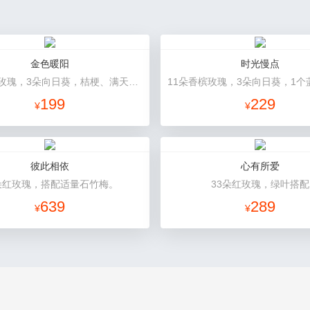
金色暖阳
时光慢点
11朵香槟玫瑰，3朵向日葵，桔梗、满天星混搭
199
229
¥
¥
彼此相依
心有所爱
朵红玫瑰，搭配适量石竹梅。
33朵红玫瑰，绿叶搭配
639
289
¥
¥