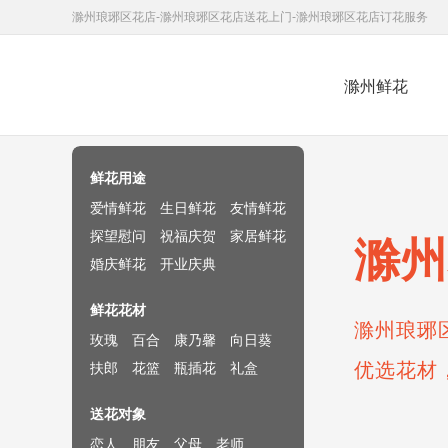
滁州琅琊区花店-滁州琅琊区花店送花上门-滁州琅琊区花店订花服务
滁州鲜花
鲜花速递网
鲜花用途
爱情鲜花
生日鲜花
友情鲜花
探望慰问
祝福庆贺
家居鲜花
滁州
婚庆鲜花
开业庆典
鲜花花材
滁州琅琊
玫瑰
百合
康乃馨
向日葵
优选花材
扶郎
花篮
瓶插花
礼盒
送花对象
恋人
朋友
父母
老师