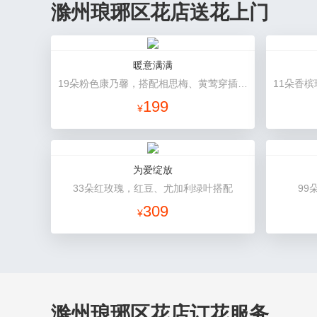
滁州琅琊区花店送花上门
暖意满满
19朵粉色康乃馨，搭配相思梅、黄莺穿插点缀。
199
¥
为爱绽放
33朵红玫瑰，红豆、尤加利绿叶搭配
99
309
¥
滁州琅琊区花店订花服务