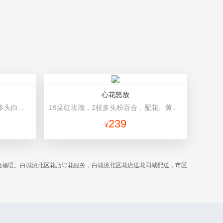
心花怒放
19朵粉玫瑰，1个粉色绣球，1枝多头白百合，桔梗、满天星、绿叶搭配 粉色高档包装
19朵红玫瑰，2枝多头粉百合，配花、黄莺搭配 红色高档包装
239
¥
祝福语。白城洮北区花店订花服务，白城洮北区花店送花同城配送，市区