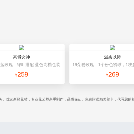
高贵女神
温柔以待
冰蓝玫瑰，绿叶搭配 蓝色高档包装
259
269
¥
¥
务。优选新鲜花材，专业花艺师亲手制作，品质保证。免费附送精美贺卡，代写您的