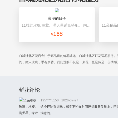
浪漫的日子
11枝红玫瑰,黄莺、满天星适量搭配。 内层白色皱纸,外层淡紫色白牛皮纸，白色紫色双层缎带花结。
168
¥
白城洮北区花店专注于高品质的鲜花速递、白城洮北区订花送花服务。
间，赠人玫瑰，手有余香。我们送的不仅是一束花，更是传递一份情感
鲜花评论
195****5150
2026-07-27
这个评论有点晚，感觉不论在时间还是服务质量上，还
满意的。