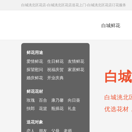
白城洮北区花店-白城洮北区花店送花上门-白城洮北区花店订花服务
白城鲜花
鲜花速递网
鲜花用途
爱情鲜花
生日鲜花
友情鲜花
探望慰问
祝福庆贺
家居鲜花
白城
婚庆鲜花
开业庆典
鲜花花材
白城洮北
玫瑰
百合
康乃馨
向日葵
优选花材
扶郎
花篮
瓶插花
礼盒
送花对象
恋人
朋友
父母
老师