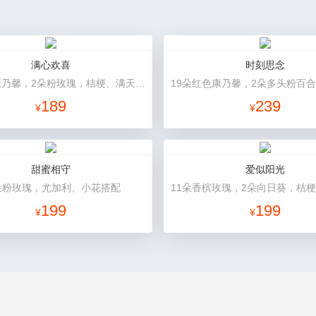
满心欢喜
时刻思念
9朵粉色康乃馨，2朵粉玫瑰，桔梗、满天星、绿叶搭配
189
239
¥
¥
甜蜜相守
爱似阳光
朵粉玫瑰，尤加利、小花搭配
199
199
¥
¥