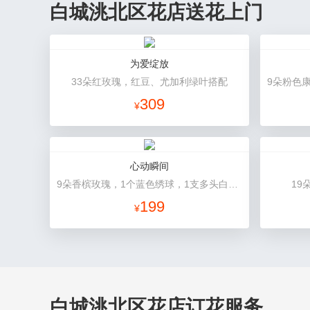
白城洮北区花店送花上门
为爱绽放
33朵红玫瑰，红豆、尤加利绿叶搭配
309
¥
心动瞬间
9朵香槟玫瑰，1个蓝色绣球，1支多头白百合，桔梗、绿叶搭配
19
199
¥
白城洮北区花店订花服务