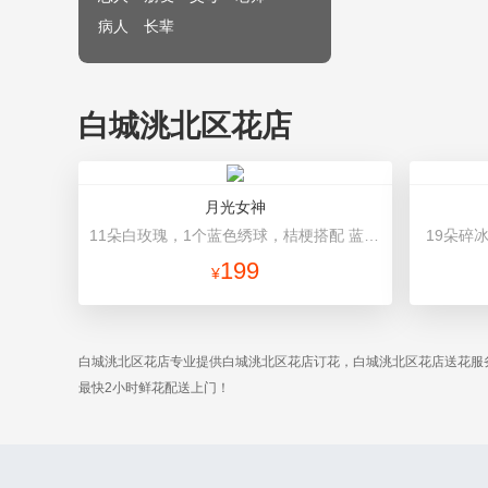
病人
长辈
白城洮北区花店
月光女神
11朵白玫瑰，1个蓝色绣球，桔梗搭配 蓝色高档包装
19朵碎
199
¥
白城洮北区花店专业提供白城洮北区花店订花，白城洮北区花店送花服
最快2小时鲜花配送上门！