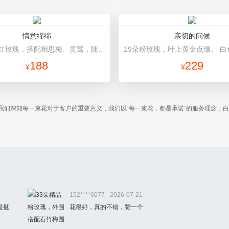
情意绵绵
亲切的问候
11朵精品红玫瑰，搭配相思梅、黄莺，随机赠送一对小熊。 黑色硬纸托底包装，香槟色缎带蝴蝶结，白色精美礼盒。礼盒款式和颜色以当地市场为准。
188
229
¥
¥
我们深知每一束花对于客户的重要意义，我们以“每一束花，都是承诺”的服务理念，
。
152****6077
2026-07-21
是挺
花很好，真的不错，赞一个