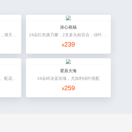
浓心祝福
19朵红色康乃馨，2朵多头粉百合，满天星、绿叶搭配
19朵红色康乃馨，2支多头粉百合，绿叶搭配
239
¥
星辰大海
11朵香槟玫瑰，2朵向日葵，桔梗、配花、绿叶搭配
19朵碎冰蓝玫瑰，尤加利绿叶搭配
259
¥