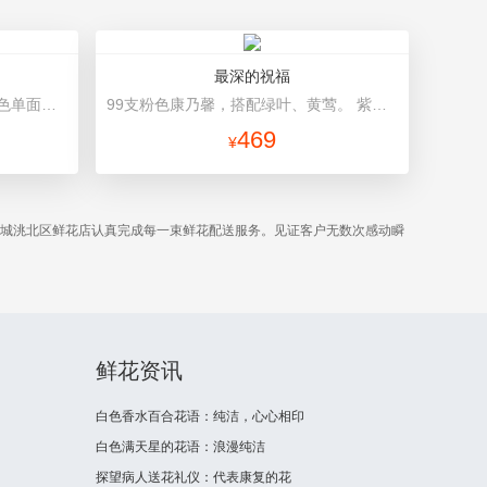
最深的祝福
19朵粉玫瑰，叶上黄金点缀。 白色单面包装，深咖色丝带蝴蝶结，高档礼盒包装。礼盒款式和颜色以当地市场为准。
99支粉色康乃馨，搭配绿叶、黄莺。 紫色硬纸包装，粉色丝带束扎。
469
¥
白城洮北区鲜花店认真完成每一束鲜花配送服务。见证客户无数次感动瞬
鲜花资讯
白色香水百合花语：纯洁，心心相印
白色满天星的花语：浪漫纯洁
探望病人送花礼仪：代表康复的花