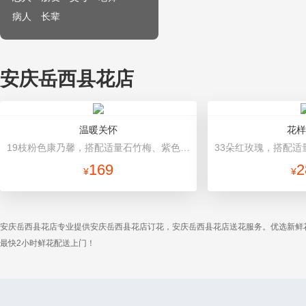
病人
长辈
安庆岳西县花店
温暖关怀
花样
19枝粉色康乃馨，搭配适量石竹梅、紫色勿忘我、栀子叶 内层紫红色，外层粉色牛皮纸，玫红色缎带花结
169
2
¥
¥
安庆岳西县花店专业提供安庆岳西县花店订花，安庆岳西县花店送花服务。优选新鲜
最快2小时鲜花配送上门！