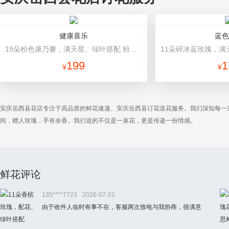
健康喜乐
蓝色
19朵粉色康乃馨，满天星、绿叶搭配 粉色高档包装
199
1
¥
¥
安庆岳西县花店专注于高品质的鲜花速递、安庆岳西县订花送花服务。我们深知每一
间，赠人玫瑰，手有余香。我们送的不仅是一束花，更是传递一份情感。
鲜花评论
135****7723
2026-07-21
由于收件人临时有事不在，客服两次致电与我协商，很满意