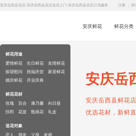
安庆岳西县花店-安庆岳西县花店送花上门-安庆岳西县花店订花服务
注册
|
登
安庆鲜花
鲜花分类
鲜花速递网
鲜花用途
爱情鲜花
生日鲜花
友情鲜花
探望慰问
祝福庆贺
家居鲜花
安庆岳
婚庆鲜花
开业庆典
鲜花花材
安庆岳西县鲜花店
玫瑰
百合
康乃馨
向日葵
优选花材，新鲜
扶郎
花篮
瓶插花
礼盒
送花对象
恋人
朋友
父母
老师