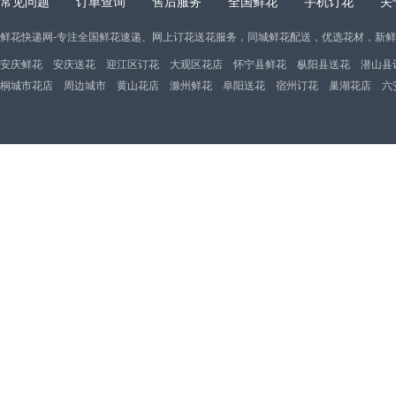
常见问题
订单查询
售后服务
全国鲜花
手机订花
关
鲜花快递网-专注全国鲜花速递、网上订花送花服务，同城鲜花配送，优选花材，新
安庆鲜花
安庆送花
迎江区订花
大观区花店
怀宁县鲜花
枞阳县送花
潜山县
桐城市花店
周边城市
黄山花店
滁州鲜花
阜阳送花
宿州订花
巢湖花店
六