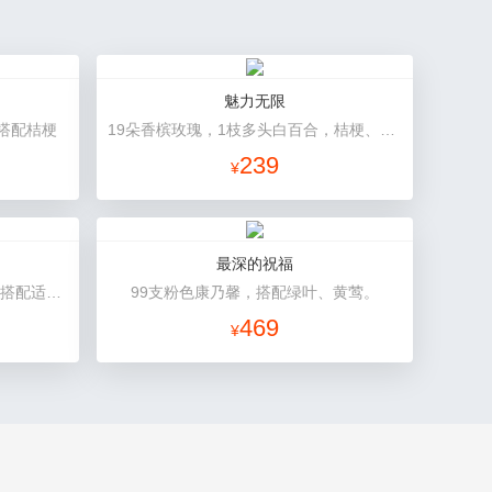
魅力无限
搭配桔梗
19朵香槟玫瑰，1枝多头白百合，桔梗、小花、绿叶搭配
239
¥
最深的祝福
19支粉色康乃馨，1支香水百合，搭配适量石竹梅、黄莺。
99支粉色康乃馨，搭配绿叶、黄莺。
469
¥