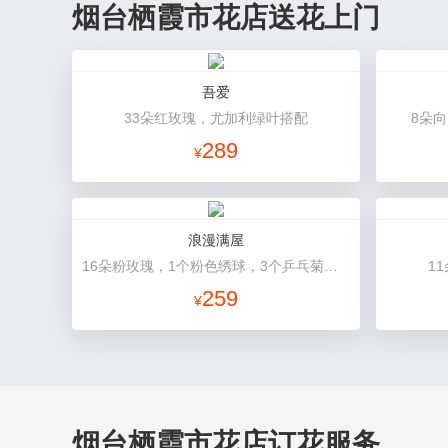
烟台栖霞市花店送花上门
吾爱
33朵红玫瑰，尤加利绿叶搭配
8朵
289
¥
浪漫满屋
16朵粉玫瑰，1个粉色绣球，3个乒乓菊，桔梗、绿叶搭配
1
259
¥
烟台栖霞市花店订花服务