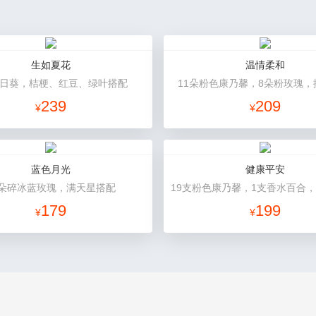
生如夏花
温情柔和
向日葵，桔梗、红豆、绿叶搭配
11朵粉色康乃馨，8朵粉玫瑰，
239
209
¥
¥
蓝色月光
健康平安
1朵碎冰蓝玫瑰，满天星搭配
179
199
¥
¥