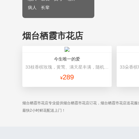
病人
长辈
烟台栖霞市花店
今生唯一的爱
33枝香槟玫瑰，黄莺、满天星丰满，随机赠送2只小熊。 内层粉色、外层浅蓝色、圆形包装。
289
¥
烟台栖霞市花店专业提供烟台栖霞市花店订花，烟台栖霞市花店送花服
最快2小时鲜花配送上门！