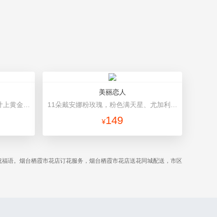
美丽恋人
11朵红玫瑰，搭配适量满天星、叶上黄金。 白色+酒红色硬纸包装，精美银色蝴蝶结束扎。
11朵戴安娜粉玫瑰，粉色满天星、尤加利绿叶搭配 粉色高档包装
149
¥
祝福语。烟台栖霞市花店订花服务，烟台栖霞市花店送花同城配送，市区