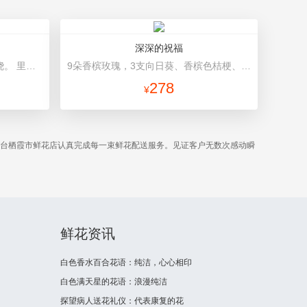
深深的祝福
99枝红色康乃馨，满天星丰满围绕。 里层红色皱纹纸圆形包装，外面红色网纱围绕，同色丝带束扎。
9朵香槟玫瑰，3支向日葵、香槟色桔梗、洋甘菊、尤加利 粉金色欧雅纸扇形层次包装，英文丝带束扎
278
¥
烟台栖霞市鲜花店认真完成每一束鲜花配送服务。见证客户无数次感动瞬
鲜花资讯
白色香水百合花语：纯洁，心心相印
白色满天星的花语：浪漫纯洁
探望病人送花礼仪：代表康复的花