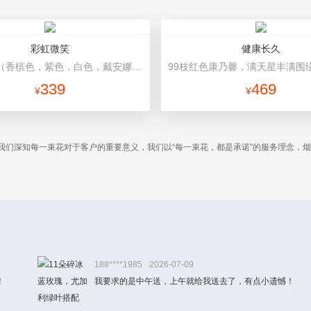
彩虹微笑
健康长久
混搭玫瑰（香槟色，紫色，白色，戴安娜粉色）共52朵，相思梅、桔梗配花 浅蓝色包装，黑色蝴蝶结，黑色丝带缠绕装饰
339
469
¥
¥
我们深知每一束花对于客户的重要意义，我们以“每一束花，都是承诺”的服务理念，
。
188****1985
2026-07-09
！
我要求的是中午送，上午就给我送去了，有点小遗憾！