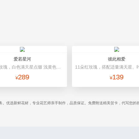
爱若星河
彼此相爱
33朵香槟玫瑰，白色满天星点缀 浅黄色、白色双面纸高档包装
289
139
¥
¥
务。优选新鲜花材，专业花艺师亲手制作，品质保证。免费附送精美贺卡，代写您的