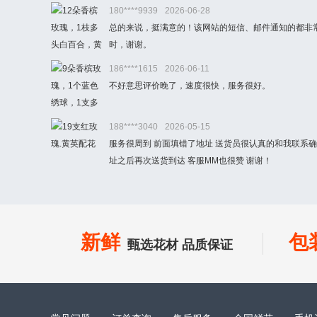
180****9939
2026-06-28
总的来说，挺满意的！该网站的短信、邮件通知的都非
时，谢谢。
186****1615
2026-06-11
不好意思评价晚了，速度很快，服务很好。
188****3040
2026-05-15
服务很周到 前面填错了地址 送货员很认真的和我联系
址之后再次送货到达 客服MM也很赞 谢谢！
新鲜
包
甄选花材 品质保证