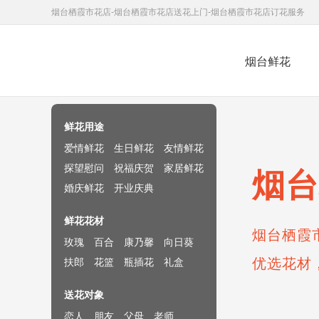
烟台栖霞市花店-烟台栖霞市花店送花上门-烟台栖霞市花店订花服务
烟台鲜花
鲜花速递网
鲜花用途
爱情鲜花
生日鲜花
友情鲜花
探望慰问
祝福庆贺
家居鲜花
烟台
婚庆鲜花
开业庆典
鲜花花材
烟台栖霞
玫瑰
百合
康乃馨
向日葵
优选花材
扶郎
花篮
瓶插花
礼盒
送花对象
恋人
朋友
父母
老师